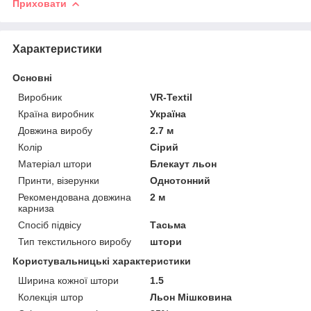
Приховати
Характеристики
Основні
Виробник
VR-Textil
Країна виробник
Україна
Довжина виробу
2.7 м
Колір
Сірий
Матеріал штори
Блекаут льон
Принти, візерунки
Однотонний
Рекомендована довжина
2 м
карниза
Спосіб підвісу
Тасьма
Тип текстильного виробу
штори
Користувальницькі характеристики
Ширина кожної штори
1.5
Колекція штор
Льон Мішковина