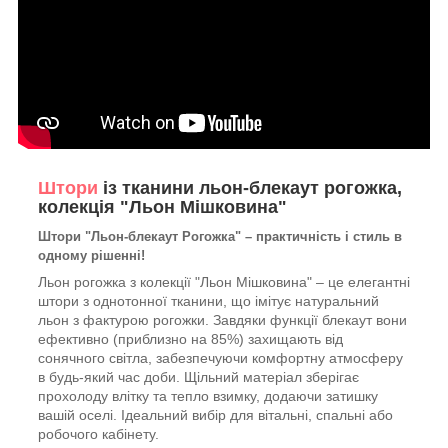
Штори
із тканини льон-блекаут рогожка,
колекція "Льон Мішковина"
Штори "Льон-блекаут Рогожка" – практичність і стиль в
одному рішенні!
Льон рогожка з колекції "Льон Мішковина" – це елегантні
штори з однотонної тканини, що імітує натуральний
льон з фактурою рогожки. Завдяки функції блекаут вони
ефективно (приблизно на 85%) захищають від
сонячного світла, забезпечуючи комфортну атмосферу
в будь-який час доби. Щільний матеріал зберігає
прохолоду влітку та тепло взимку, додаючи затишку
вашій оселі. Ідеальний вибір для вітальні, спальні або
робочого кабінету.