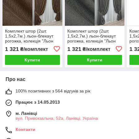
Комплект штор (2шт.
Комплект штор (2шт.
Комп
1,5х2,7м.) льон-блекаут
1,5х2,7м.) льон-блекаут
1,5х
рогожка, колекція "Льон
рогожка, колекція "Льон
рого
Мішковина". Колір
Мішковина". Колір сірий.
Мішк
1 321
1 321
1 3
₴/комплект
₴/комплект
коричневий. Код 277ш 30-
Код 1220ш 33-0038
беже
053
Купити
Купити
Про нас
100% позитивних з 564 відгуків за рік
Працює з 14.05.2013
м. Ланівці
вул. Привокзальна, 52а, Ланівці, Україна
Контакти