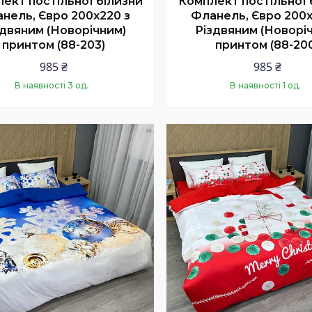
ект постільної білизни
Комплект постільної 
нель, Євро 200х220 з
Фланель, Євро 200х
здвяним (Новорічним)
Різдвяним (Новорі
принтом (88-203)
принтом (88-20
985 ₴
985 ₴
В наявності 3 од.
В наявності 1 од.