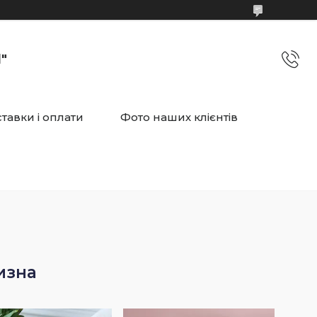
"
тавки і оплати
Фото наших клієнтів
изна