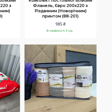
білизни
Комплект постільної білизни
220 з
Фланель, Євро 200х220 з
чним)
Різдвяним (Новорічним)
0)
принтом (88-201)
985 ₴
В наявності 3 од.