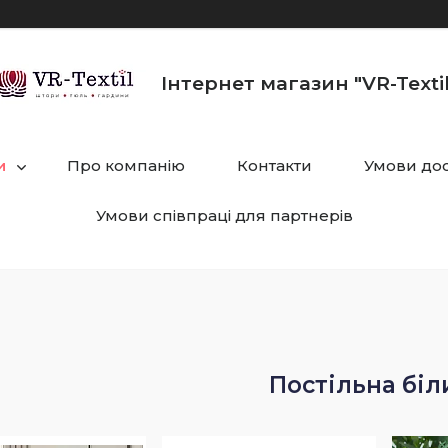
Інтернет магазин "VR-Textil
и
Про компанію
Контакти
Умови дос
Умови співпраці для партнерів
Постільна біл