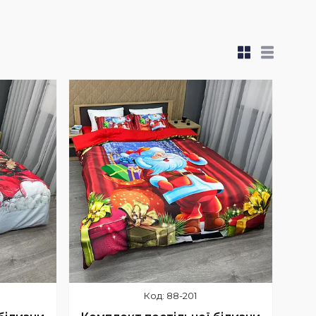
88-201