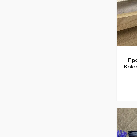
Про
Kolo