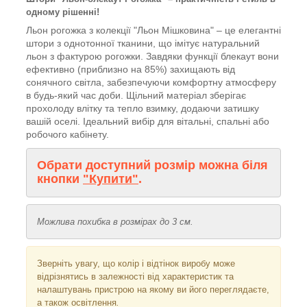
одному рішенні!
Льон рогожка з колекції "Льон Мішковина" – це елегантні
штори з однотонної тканини, що імітує натуральний
льон з фактурою рогожки. Завдяки функції блекаут вони
ефективно (приблизно на 85%) захищають від
сонячного світла, забезпечуючи комфортну атмосферу
в будь-який час доби. Щільний матеріал зберігає
прохолоду влітку та тепло взимку, додаючи затишку
вашій оселі. Ідеальний вибір для вітальні, спальні або
робочого кабінету.
Обрати доступний розмір можна біля
кнопки
"Купити"
.
Можлива похибка в розмірах до 3 см.
Зверніть увагу, що колір і відтінок
виробу може
відрізнятись в залежності від характеристик та
налаштувань пристрою на якому ви його переглядаєте,
а також освітлення
.