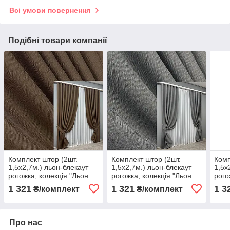
Всі умови повернення
Подібні товари компанії
Комплект штор (2шт.
Комплект штор (2шт.
Комп
1,5х2,7м.) льон-блекаут
1,5х2,7м.) льон-блекаут
1,5х
рогожка, колекція "Льон
рогожка, колекція "Льон
рого
Мішковина". Колір
Мішковина". Колір сірий.
Мішк
1 321
1 321
1 3
₴/комплект
₴/комплект
коричневий. Код 277ш 30-
Код 288ш 30-059
граф
053
974
Про нас