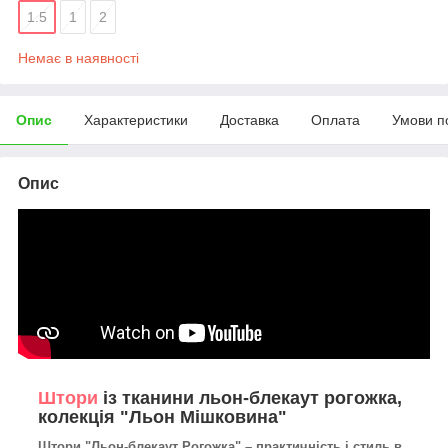
1.5
1
2
Немає в наявності
Опис
Характеристики
Доставка
Оплата
Умови п
Опис
Штори
із тканини льон-блекаут рогожка,
колекція "Льон Мішковина"
Штори "Льон-блекаут Рогожка" – практичність і стиль в