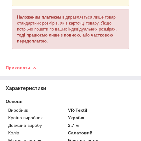
Н​​​​​аложеним платежем
відправляється
лише товар
стандартних розмірів, як в карточці товару. Якщо
потрібно пошити по ваших індивідуальних розмірах,
тоді працюємо лише з повною, або частковою
передоплатою.
Приховати
Характеристики
Основні
Виробник
VR-Textil
Країна виробник
Україна
Довжина виробу
2.7 м
Колір
Салатовий
Матеріал штори
Блекаут льон