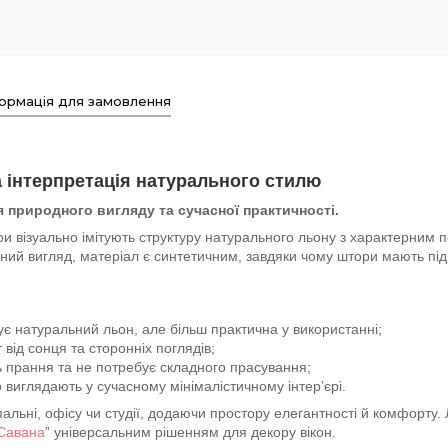
ормація для замовлення
а інтерпретація натурального стилю
 природного вигляду та сучасної практичності.
ри візуально імітують структуру натурального льону з характерним
ний вигляд, матеріал є синтетичним, завдяки чому штори мають під
тує натуральний льон, але більш практична у використанні;
 від сонця та сторонніх поглядів;
 прання та не потребує складного прасування;
 виглядають у сучасному мінімалістичному інтер’єрі.
пальні, офісу чи студії, додаючи простору елегантності й комфорту
“Савана
” універсальним рішенням для декору вікон.