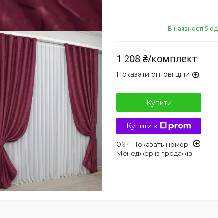
В наявності 5 од
1 208 ₴/комплект
Показати оптові ціни
Купити
Купити з
0
6
7
Показать номер
Менеджер із продажів