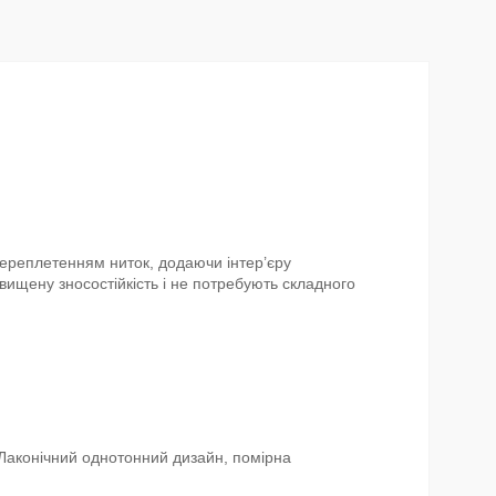
 переплетенням ниток, додаючи інтер’єру
вищену зносостійкість і не потребують складного
. Лаконічний однотонний дизайн, помірна