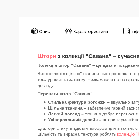
Опис
Характеристики
Інф
Штори
з колекції "Савана" – сучасн
Колекція штор "Савана" – це вдале поєднання
Виготовлені з щільної тканини льон-рогожка, што
текстурності та затишку. Незважаючи на натураль
догляду.
Переваги штор "Савана":
Стильна фактура рогожки –
візуально імі
Щільна тканина –
забезпечує гарний захист
Легкий догляд –
тканина добре переносить
Універсальний дизайн –
штори гармонійно
Ці штори стануть вдалим вибором для вітальні, с
щільність та виразна текстура роблять
колекцію 