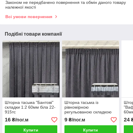
Законом не передбачено повернення та обмін даного товару
належної якості
Всі умови повернення
Подібні товари компанії
Шторна тасьма "Бантові"
Шторна тасьма із
Што
складки 1:2 60мм біла 22-
рівномірною
"Ваф
915тс
регульованою складкою
60мм
35 мм біла 22-911тс
16
9
24
₴/пог.м
₴/пог.м
₴
Купити
Купити