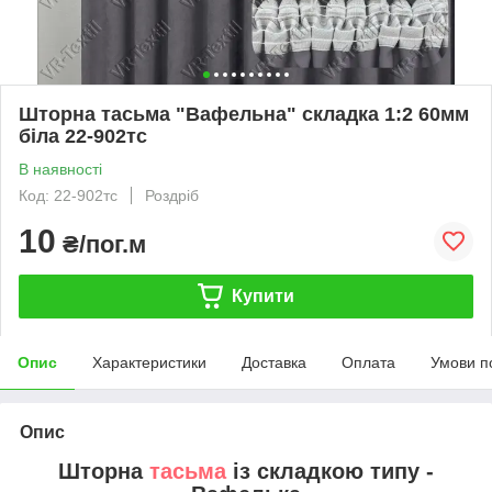
Шторна тасьма "Вафельна" складка 1:2 60мм
біла 22-902тс
В наявності
Код: 22-902тс
Роздріб
10
₴/пог.м
Купити
Опис
Характеристики
Доставка
Оплата
Умови п
Опис
Шторна
тасьма
із складкою типу -