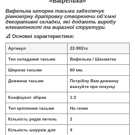
«Вафелька»
Вафельна шторна тасьма забезпечує
рівномірну драпіровку створюючи об’ємні
декоративні складки, які додають виробу
елегантності та виразної структури.
📐 Основні характеристики:
Артикул
22-902тс
Тип складання тасьми
Вафелька / Шахматка
Ширина тасьми
60 мм.
Довжина тасьми
Потрібну Вам довжину
вказуйте при покупці
Коефіцієнт збірки
1:2
Тип кріплення тасьми
На гачки
Кількість рядів петель
2
Кількість шнурків для
4