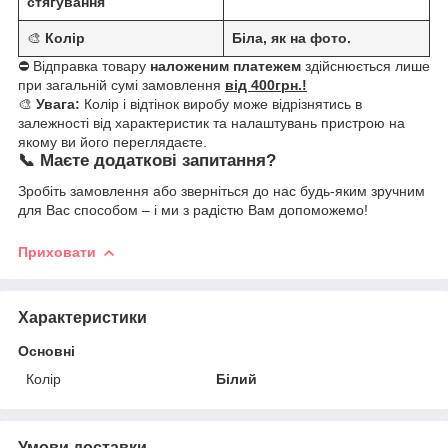
стягування
🎨
Колір
Біла
, як на фото.
⛔ Відправка товару
наложеним платежем
здійснюється лише
при загальній сумі замовлення
від 400грн.!
🎨
Увага:
Колір і відтінок виробу може відрізнятись в
залежності від характеристик та налаштувань пристрою на
якому ви його переглядаєте.
📞 Маєте додаткові запитання?
Зробіть замовлення або зверніться до нас будь-яким зручним
для Вас способом – і ми з радістю Вам допоможемо!
Приховати
Характеристики
Основні
Колір
Білий
Умови доставки