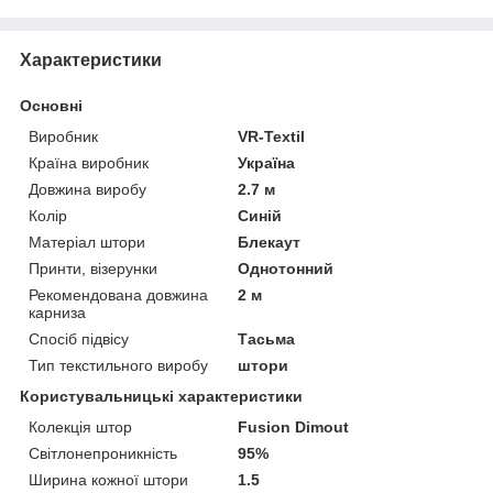
Характеристики
Основні
Виробник
VR-Textil
Країна виробник
Україна
Довжина виробу
2.7 м
Колір
Синій
Матеріал штори
Блекаут
Принти, візерунки
Однотонний
Рекомендована довжина
2 м
карниза
Спосіб підвісу
Тасьма
Тип текстильного виробу
штори
Користувальницькі характеристики
Колекція штор
Fusion Dimout
Світлонепроникність
95%
Ширина кожної штори
1.5