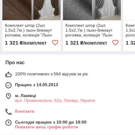
Комплект штор (2шт.
Комплект штор (2шт.
Комп
1,5х2,7м.) льон-блекаут
1,5х2,7м.) льон-блекаут
1,5х
рогожка, колекція "Льон
рогожка, колекція "Льон
рого
Мішковина". Колір
Мішковина". Колір сірий.
Мішк
1 321
1 321
1 3
₴/комплект
₴/комплект
коричневий. Код 277ш 30-
Код 288ш 30-059
граф
053
974
Про нас
100% позитивних з 564 відгуків за рік
Працює з 14.05.2013
м. Ланівці
вул. Привокзальна, 52а, Ланівці, Україна
Контакти
Сьогодні працює з 10:00 до 18:00
Показати весь графік роботи