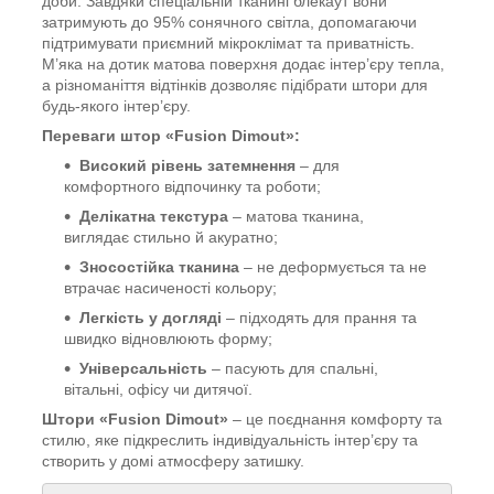
доби. Завдяки спеціальній
тканині
блекаут вони
затримують до 95% сонячного світла, допомагаючи
підтримувати приємний мікроклімат та приватність.
М’яка на дотик матова поверхня додає інтер’єру тепла,
а різноманіття відтінків дозволяє підібрати штори для
будь-якого інтер’єру.
Переваги штор «Fusion Dimout»:
Високий рівень затемнення
– для
комфортного відпочинку та роботи;
Делікатна текстура
– матова тканина,
виглядає стильно й акуратно;
Зносостійка тканина
– не деформується та не
втрачає насиченості кольору;
Легкість у догляді
– підходять для прання та
швидко відновлюють форму;
Універсальність
– пасують для спальні,
вітальні, офісу чи дитячої.
Штори «Fusion Dimout»
– це поєднання комфорту та
стилю, яке підкреслить індивідуальність інтер’єру та
створить у домі атмосферу затишку.