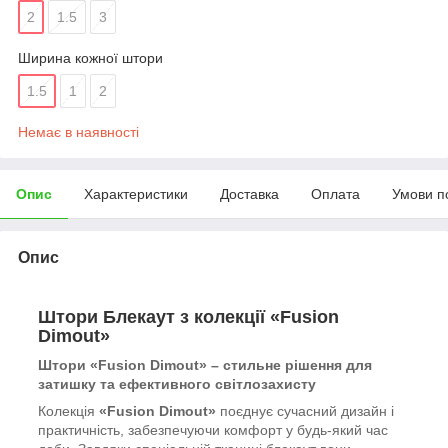
2
1.5
3
Ширина кожної штори
1.5
1
2
Немає в наявності
Опис
Характеристики
Доставка
Оплата
Умови п
Опис
Штори Блекаут з колекції «Fusion
Dimout»
Штори «Fusion Dimout» – стильне рішення для
затишку та ефективного світлозахисту
Колекція
«Fusion Dimout»
поєднує сучасний дизайн і
практичність, забезпечуючи комфорт у будь-який час