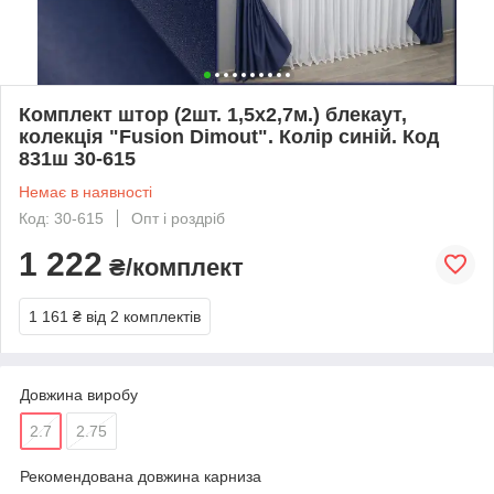
Комплект штор (2шт. 1,5х2,7м.) блекаут,
колекція "Fusion Dimout". Колір синій. Код
831ш 30-615
Немає в наявності
Код: 30-615
Опт і роздріб
1 222
₴/комплект
1 161 ₴
від 2 комплектів
Довжина виробу
2.7
2.75
Рекомендована довжина карниза