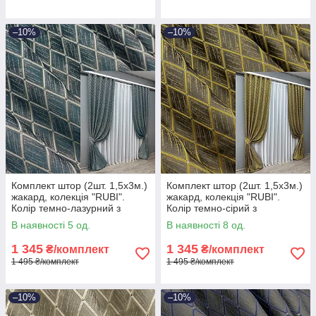
–10%
–10%
Комплект штор (2шт. 1,5х3м.)
Комплект штор (2шт. 1,5х3м.)
жакард, колекція "RUBI".
жакард, колекція "RUBI".
Колір темно-лазурний з
Колір темно-сірий з
молочним. Код 1761ш 33-
золотистим. Код 1757ш 33-
В наявності 5 од.
В наявності 8 од.
0721
0722
1 345
1 345
₴/комплект
₴/комплект
1 495 ₴/комплект
1 495 ₴/комплект
–10%
–10%