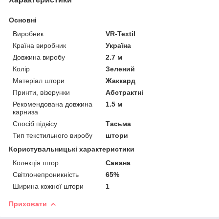
Основні
Виробник
VR-Textil
Країна виробник
Україна
Довжина виробу
2.7 м
Колір
Зелений
Матеріал штори
Жаккард
Принти, візерунки
Абстрактні
Рекомендована довжина
1.5 м
карниза
Спосіб підвісу
Тасьма
Тип текстильного виробу
штори
Користувальницькі характеристики
Колекція штор
Савана
Світлонепроникність
65%
Ширина кожної штори
1
Приховати