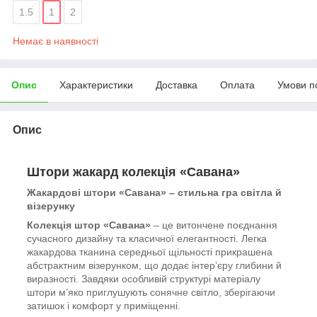
1.5
1
2
Немає в наявності
Опис
Характеристики
Доставка
Оплата
Умови п
Опис
Штори жакард колекція «Савана»
Жакардові штори «Савана» – стильна гра світла й
візерунку
Колекція штор «Савана»
– це витончене поєднання
сучасного дизайну та класичної елегантності. Легка
жакардова тканина середньої щільності прикрашена
абстрактним візерунком, що додає інтер’єру глибини й
виразності. Завдяки особливій структурі матеріалу
штори м’яко приглушують сонячне світло, зберігаючи
затишок і комфорт у приміщенні.