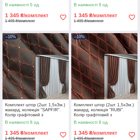
молочним. Код 1751ш 33-
молочним. Код 1758ш 33-
В наявності 5 од.
В наявності 9 од.
0715
0716
1 345
1 345
₴/комплект
₴/комплект
1 495 ₴/комплект
1 495 ₴/комплект
–10%
–10%
Комплект штор (2шт. 1,5х3м.)
Комплект штор (2шт. 1,5х3м.)
жакард, колекція "SAPFIR".
жакард, колекція "RUBI".
Колір графітовий з
Колір графітовий з
теракотовим. Код 1752ш 33-
теракотовим. Код 1762ш 33-
В наявності 8 од.
В наявності 8 од.
0718
0717
1 345
1 345
₴/комплект
₴/комплект
1 495 ₴/комплект
1 495 ₴/комплект