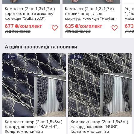
Комплект (2шт. 1,3х1,7м.)
Комплект (2шт. 1,3х1,7м)
Уцін
коротких штор з жакарду
готових штор, льон
1,45
колекція "Sultan XO",
мармур, колекція "Pavliani
жака
Туреччина. Колір какао.
VO". Колір пудровий. Код
сині
677
635
673
₴/комплект
₴/комплект
Код 1682ш 35-0321
1716ш 35-0342
1612
752 ₴/комплект
738 ₴/комплект
747 ₴
Акційні пропозиції та новинки
–10%
–10%
Комплект штор (2шт. 1,5х3м.)
Комплект штор (2шт. 1,5х3м.)
жакард, колекція "SAPFIR".
жакард, колекція "RUBI".
Колір темно-синій з
Колір темно-синій з