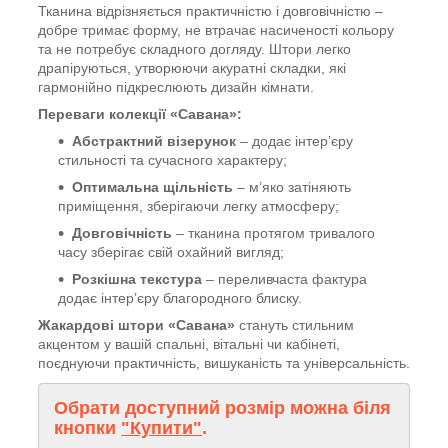
Тканина відрізняється практичністю і довговічністю –
добре тримає форму, не втрачає насиченості кольору
та не потребує складного догляду. Штори легко
драпіруються, утворюючи акуратні складки, які
гармонійно підкреслюють дизайн кімнати.
Переваги колекції «Савана»:
Абстрактний візерунок
– додає інтер’єру
стильності та сучасного характеру;
Оптимальна щільність
– м’яко затіняють
приміщення, зберігаючи легку атмосферу;
Довговічність
– тканина протягом тривалого
часу зберігає свій охайний вигляд;
Розкішна текстура
– переливчаста фактура
додає інтер’єру благородного блиску.
Жакардові штори «Савана»
стануть стильним
акцентом у вашій спальні, вітальні чи кабінеті,
поєднуючи практичність, вишуканість та універсальність.
Обрати доступний розмір можна біля
кнопки
"Купити"
.