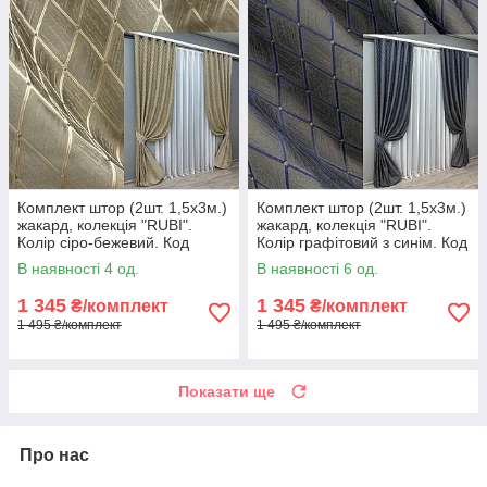
Комплект штор (2шт. 1,5х3м.)
Комплект штор (2шт. 1,5х3м.)
жакард, колекція "RUBI".
жакард, колекція "RUBI".
Колір сіро-бежевий. Код
Колір графітовий з синім. Код
1760ш 33-0719
1756ш 33-0714
В наявності 4 од.
В наявності 6 од.
1 345
1 345
₴/комплект
₴/комплект
1 495 ₴/комплект
1 495 ₴/комплект
Показати ще
Про нас