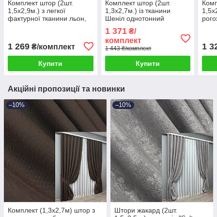
Комплект штор (2шт.
Комплект штор (2шт.
Комп
1,5х2,9м.) з легкої
1,3х2,7м.) із тканини
1,5х
фактурної тканини льон,
Шеніл однотонний
рого
колекція “ALORA-TON”.
(блекаут). Колір димчасто-
Мішк
1 371
₴/
Колір капучино. Код
білий. Код 1698ш 39-981
бірю
комплект
1876ш 33-0842
295
1 269
1 3
₴/комплект
1 443 ₴/комплект
Купити
Купити
Акційні пропозиції та новинки
–10%
–10%
Комплект (1,3х2,7м) штор з
Штори жакард (2шт.