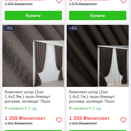
1 335 ₴/комплект
1 575 ₴/комплект
Купити
Купити
–5%
–5%
Комплект штор (2шт.
Комплект штор (2шт.
1,4х2,9м.) льон-блекаут
1,4х2,7м.) льон-блекаут
рогожка, колекція "Льон
рогожка, колекція "Льон
Мішковина". Колір сіро-
Мішковина". Колір венге. Код
В наявності 1 од.
В наявності 1 од.
коричневий. Код 1160ш 39-
1180ш 39-173
594
1 255
1 255
₴/комплект
₴/комплект
1 321 ₴/комплект
1 321 ₴/комплект