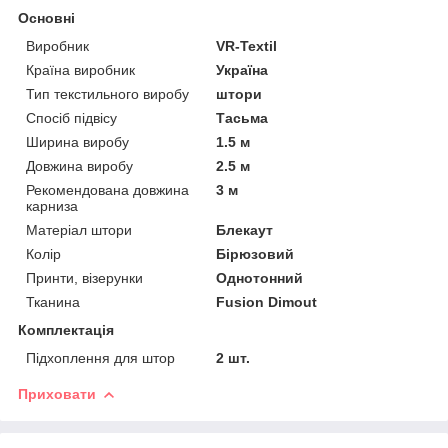
Основні
Виробник
VR-Textil
Країна виробник
Україна
Тип текстильного виробу
штори
Спосіб підвісу
Тасьма
Ширина виробу
1.5 м
Довжина виробу
2.5 м
Рекомендована довжина
3 м
карниза
Матеріал штори
Блекаут
Колір
Бірюзовий
Принти, візерунки
Однотонний
Тканина
Fusion Dimout
Комплектація
Підхоплення для штор
2 шт.
Приховати