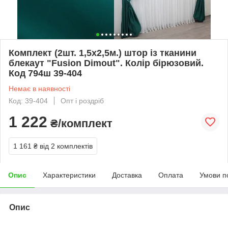
Комплект (2шт. 1,5х2,5м.) штор із тканини
блекаут "Fusion Dimout". Колір бірюзовий.
Код 794ш 39-404
Немає в наявності
Код: 39-404
Опт і роздріб
1 222
₴/комплект
1 161 ₴
від 2 комплектів
Опис
Характеристики
Доставка
Оплата
Умови п
Опис