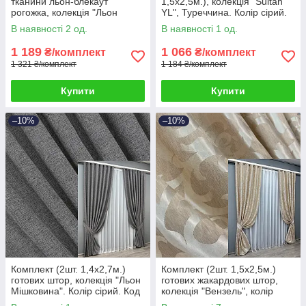
тканини льон-блекаут
1,5х2,5м.), колекція "Sultan
рогожка, колекція "Льон
YL", Туреччина. Колір сірий.
Мішковина". Колір венге. Код
Код 1212ш 39-704
В наявності 2 од.
В наявності 1 од.
291ш 39-074
1 189
1 066
₴/комплект
₴/комплект
1 321 ₴/комплект
1 184 ₴/комплект
Купити
Купити
–10%
–10%
Комплект (2шт. 1,4х2,7м.)
Комплект (2шт. 1,5х2,5м.)
готових штор, колекція "Льон
готових жакардових штор,
Мішковина". Колір сірий. Код
колекція "Вензель", колір
108ш 39-303
бежевий. Код 416ш 39-245