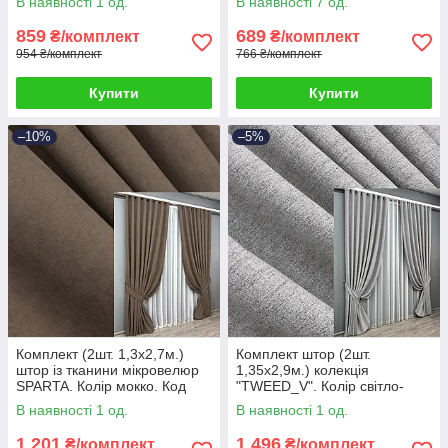
В наявності 1 од.
В наявності 7 од.
859
689
₴/комплект
₴/комплект
954 ₴/комплект
766 ₴/комплект
Купити
Купити
–10%
–5%
Комплект (2шт. 1,3х2,7м.)
Комплект штор (2шт.
штор із тканини мікровелюр
1,35х2,9м.) колекція
SPARTA. Колір мокко. Код
"TWEED_V". Колір світло-
1036ш 39-773
сірий. Код 1913ш 39-0004
В наявності 1 од.
В наявності 1 од.
1 201
1 496
₴/комплект
₴/комплект