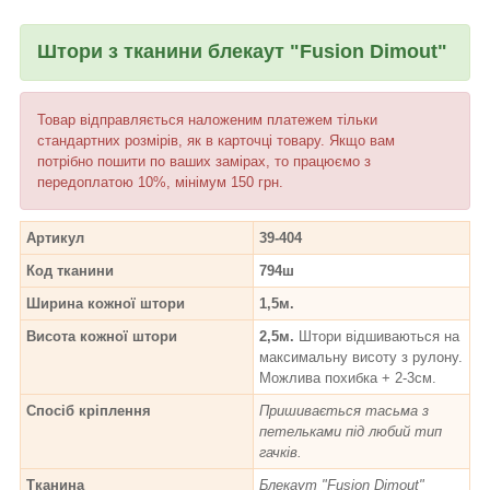
Штори з тканини блекаут "Fusion Dimout"
Товар відправляється наложеним платежем тільки
стандартних розмірів, як в карточці товару. Якщо вам
потрібно пошити по ваших замірах, то працюємо з
передоплатою 10%, мінімум 150 грн.
Артикул
39-404
Код тканини
794ш
Ширина кожної штори
1,5м.
Висота кожної штори
2,5м.
Штори відшиваються на
максимальну висоту з рулону.
Можлива похибка + 2-3см.
Спосіб кріплення
Пришивається тасьма з
петельками під любий тип
гачків.
Тканина
Блекаут "Fusion Dimout"