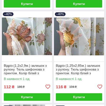
Купити
Купити
–40%
–40%
Відріз (1,2х2,9м.) залишок з
Відріз (1,25х2,85м.) залишок
рулону. Тюль шифонова з
з рулону. Тюль шифонова з
принтом. Колір білий з
принтом. Колір білий з
пудровим. Код 1808ту 00-987
помаранчевим. Код 1807ту
В наявності 1 од.
В наявності 1 од.
00-0075
112
116
₴
₴
186 ₴
194 ₴
Купити
Купити