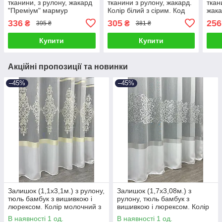
тканини, з рулону, жакард
тканини з рулону, жакард.
ткан
"Преміум" мармур
Колір білий з сірим. Код
жака
мережка. Колір білий. Код
1927ту 00-926
біли
336
305
256
₴
₴
395 ₴
381 ₴
1785ту 00-0068
Купити
Купити
Акційні пропозиції та новинки
–45%
–45%
Залишок (1,1х3,1м.) з рулону,
Залишок (1,7х3,08м.) з
тюль бамбук з вишивкою і
рулону, тюль бамбук з
люрексом. Колір молочний з
вишивкою і люрексом. Колір
золотистим. Код 1707ту 00-
білий з сірим. Код 1711ту 00-
В наявності 1 од.
В наявності 1 од.