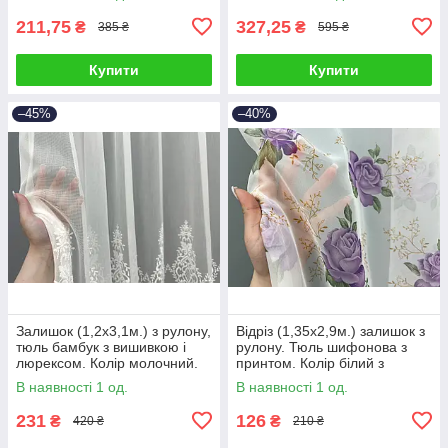
920
958
211,75
327,25
₴
₴
385 ₴
595 ₴
Купити
Купити
–45%
–40%
Залишок (1,2х3,1м.) з рулону,
Відріз (1,35х2,9м.) залишок з
тюль бамбук з вишивкою і
рулону. Тюль шифонова з
люрексом. Колір молочний.
принтом. Колір білий з
Код 1709ту 00-0005
бузковим. Код 1800ту 00-986
В наявності 1 од.
В наявності 1 од.
231
126
₴
₴
420 ₴
210 ₴