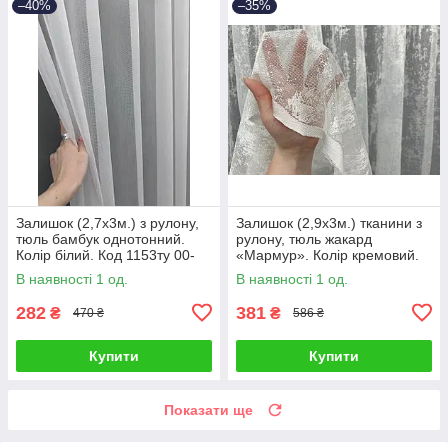
–40%
–35%
Залишок (2,7х3м.) з рулону,
Залишок (2,9х3м.) тканини з
тюль бамбук однотонний.
рулону, тюль жакард
Колір білий. Код 1153ту 00-
«Мармур». Колір кремовий.
0094
Код 1402ту 00-991
В наявності 1 од.
В наявності 1 од.
282
381
₴
₴
470 ₴
586 ₴
Купити
Купити
Показати ще