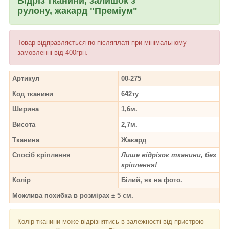
Відріз тканини, залишок з
рулону, жакард "Преміум"
Товар відправляється по післяплаті при мінімальному
замовленні від 400грн.
Артикул
00-275
Код тканини
642ту
Ширина
1,6м.
Висота
2,7м.
Тканина
Жакард
Спосіб кріплення
Лише відрізок тканини,
без
кріплення!
Колір
Білий, як на фото.
Можлива похибка в розмірах ± 5 см.
Колір тканини може відрізнятись в залежності від пристрою