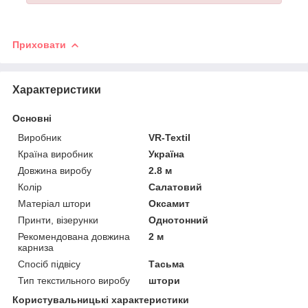
Приховати
Характеристики
Основні
Виробник
VR-Textil
Країна виробник
Україна
Довжина виробу
2.8 м
Колір
Салатовий
Матеріал штори
Оксамит
Принти, візерунки
Однотонний
Рекомендована довжина
2 м
карниза
Спосіб підвісу
Тасьма
Тип текстильного виробу
штори
Користувальницькі характеристики