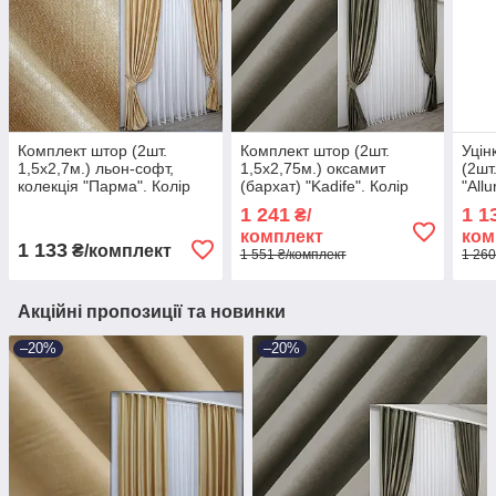
Комплект штор (2шт.
Комплект штор (2шт.
Уцін
1,5х2,7м.) льон-софт,
1,5х2,75м.) оксамит
(2шт
колекція "Парма". Колір
(бархат) "Kadife". Колір
"All
золотистий. Код 1089ш
болотний. Код 1130ш 30-
нитк
1 241
1 1
₴/
30-907
947
чорн
комплект
ком
263
1 133
₴/комплект
1 551 ₴/комплект
1 260
Акційні пропозиції та новинки
–20%
–20%