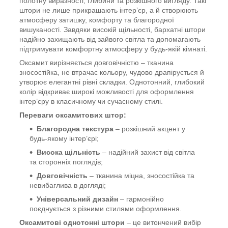
полотну виразності, глибини та розкішного вигляду. Такі
штори не лише прикрашають інтер’єр, а й створюють
атмосферу затишку, комфорту та благородної
вишуканості. Завдяки високій щільності, бархатні штори
надійно захищають від зайвого світла та допомагають
підтримувати комфортну атмосферу у будь-якій кімнаті.
Оксамит вирізняється довговічністю – тканина
зносостійка, не втрачає кольору, чудово драпірується й
утворює елегантні рівні складки. Однотонний, глибокий
колір відкриває широкі можливості для оформлення
інтер’єру в класичному чи сучасному стилі.
Переваги оксамитових штор:
Благородна текстура
– розкішний акцент у
будь-якому інтер’єрі;
Висока щільність
– надійний захист від світла
та сторонніх поглядів;
Довговічність
– тканина міцна, зносостійка та
невибаглива в догляді;
Універсальний дизайн
– гармонійно
поєднується з різними стилями оформлення.
Оксамитові однотонні штори
– це витончений вибір