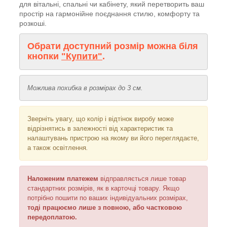
для вітальні, спальні чи кабінету, який перетворить ваш
простір на гармонійне поєднання стилю, комфорту та
розкоші.
Обрати доступний розмір можна біля
кнопки
"Купити"
.
Можлива похибка в розмірах до 3 см.
Зверніть увагу, що колір і відтінок
виробу може
відрізнятись в залежності від характеристик та
налаштувань пристрою на якому ви його переглядаєте,
а також освітлення
.
Наложеним платежем
відправляється
лише товар
стандартних розмірів, як в карточці товару. Якщо
потрібно пошити по ваших індивідуальних розмірах,
тоді працюємо лише з повною, або частковою
передоплатою.