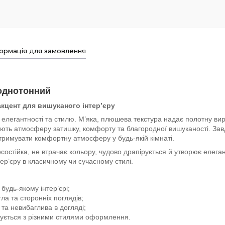
ормація для замовлення
 однотонний
кцент для вишуканого інтер’єру
елегантності та стилю. М’яка, плюшева текстура надає полотну вира
ють атмосферу затишку, комфорту та благородної вишуканості. Завд
тримувати комфортну атмосферу у будь-якій кімнаті.
состійка, не втрачає кольору, чудово драпірується й утворює елеган
ер’єру в класичному чи сучасному стилі.
будь-якому інтер’єрі;
тла та сторонніх поглядів;
 та невибаглива в догляді;
ується з різними стилями оформлення.