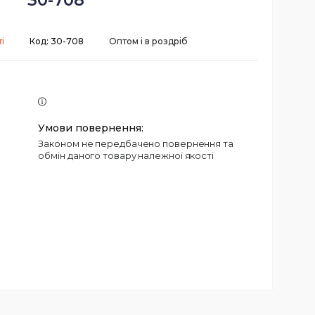
30-708
і
Код:
30-708
Оптом і в роздріб
Законом не передбачено повернення та
обмін даного товару належної якості