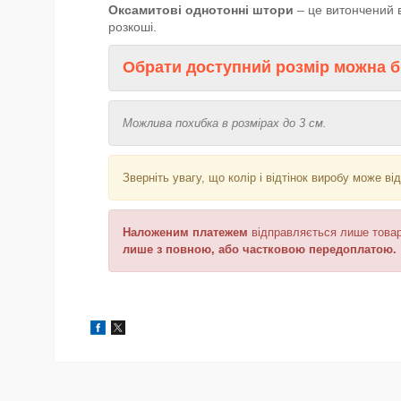
Оксамитові однотонні штори
– це витончений в
розкоші.
Обрати доступний розмір можна б
Можлива похибка в розмірах до 3 см.
Зверніть увагу, що колір і відтінок
виробу може від
Наложеним платежем
відправляється
лише товар
лише з повною, або частковою передоплатою.