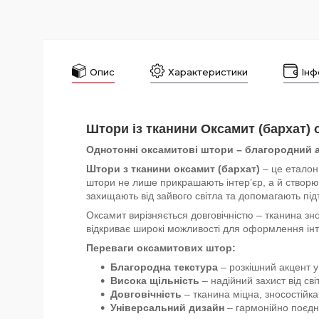
Опис
Характеристики
Інф
Штори із тканини Оксамит (бархат)
Однотонні оксамитові штори – благородний а
Штори з тканини оксамит (бархат)
– це еталон 
штори не лише прикрашають інтер’єр, а й створю
захищають від зайвого світла та допомагають під
Оксамит вирізняється довговічністю – тканина зно
відкриває широкі можливості для оформлення інт
Переваги оксамитових штор:
Благородна текстура
– розкішний акцент у 
Висока щільність
– надійний захист від сві
Довговічність
– тканина міцна, зносостійка
Універсальний дизайн
– гармонійно поєдн