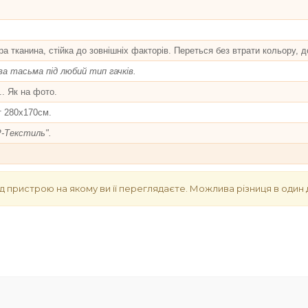
ра тканина, стійка до зовнішніх факторів. Переться без втрати кольору, д
 тасьма під любий тип гачків.
.. Як на фото.
т 280х170см.
Р-Текстиль".
д пристрою на якому ви її переглядаєте. Можлива різниця в один 