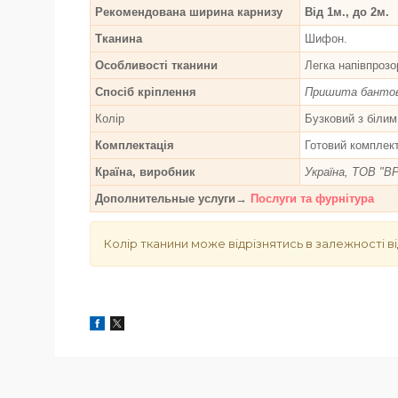
Рекомендована ширина карнизу
Від 1м., до 2м.
Тканина
Шифон.
Особливості тканини
Легка напівпрозо
Спосіб кріплення
Пришита бантова
Колір
Бузковий з білим
Комплектація
Готовий комплек
Країна, виробник
Україна, ТОВ "В
Дополнительные услуги→
Послуги та фурнітура
Колір тканини може відрізнятись в залежності ві