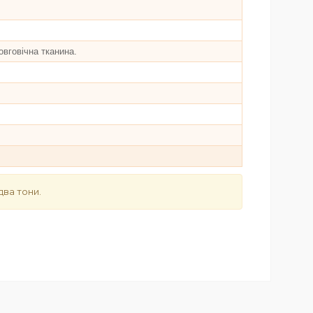
овговічна тканина.
два тони.