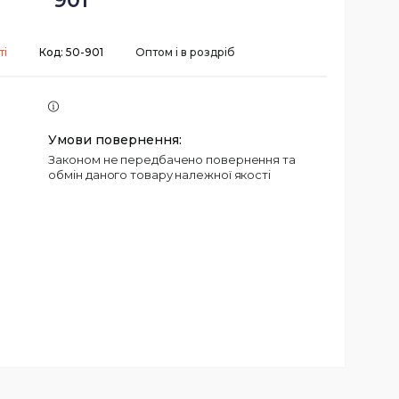
901
ті
Код:
50-901
Оптом і в роздріб
Законом не передбачено повернення та
обмін даного товару належної якості