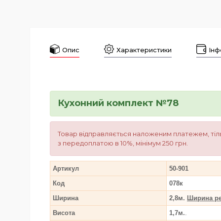
Опис
Характеристики
Інф
Кухонний комплект №78
Товар відправляється наложеним платежем, тіль
з передоплатою в 10%, мінімум 250 грн.
Артикул
50-901
Код
078к
Ширина
2,8м.
Ширина ре
Висота
1,7м.
.