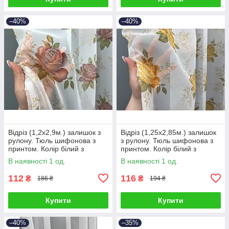
–40%
–40%
Відріз (1,2х2,9м.) залишок з
Відріз (1,25х2,85м.) залишок
рулону. Тюль шифонова з
з рулону. Тюль шифонова з
принтом. Колір білий з
принтом. Колір білий з
пудровим. Код 1808ту 00-987
помаранчевим. Код 1807ту
В наявності 1 од.
В наявності 1 од.
00-0075
112
116
₴
₴
186 ₴
194 ₴
Купити
Купити
–40%
–35%