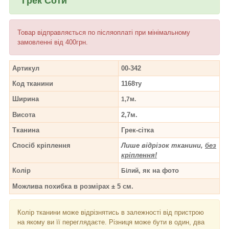
"Грек Соти"
Товар відправляється по післяоплаті при мінімальному
замовленні від 400грн.
Артикул
00-342
Код тканини
1168ту
Ширина
1,7м.
Висота
2,7м.
Тканина
Грек-сітка
Спосіб кріплення
Лише відрізок тканини,
без
кріплення!
Колір
, як на фото
Білий
Можлива похибка в розмірах ± 5 см.
Колір тканини може відрізнятись в залежності від пристрою
на якому ви її переглядаєте. Різниця може бути в один, два