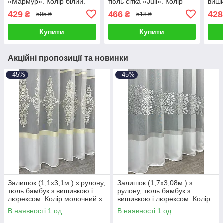
«Мармур». Колір білий.
тюль сітка «Juli». Колір
виши
Код 1400ту 00-520
білий з салатовим. Код
Колі
429
466
428
₴
₴
505 ₴
518 ₴
1875ту 00-0036
Код 
Купити
Купити
Акційні пропозиції та новинки
–45%
–45%
Залишок (1,1х3,1м.) з рулону,
Залишок (1,7х3,08м.) з
тюль бамбук з вишивкою і
рулону, тюль бамбук з
люрексом. Колір молочний з
вишивкою і люрексом. Колір
золотистим. Код 1707ту 00-
білий з сірим. Код 1711ту 00-
В наявності 1 од.
В наявності 1 од.
920
958