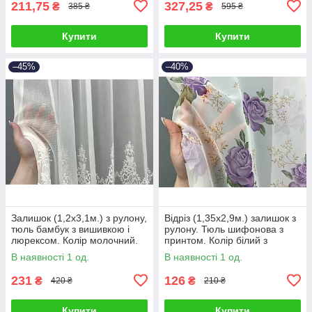
211,75
327,25
₴
₴
385 ₴
595 ₴
Купити
Купити
–45%
–40%
Залишок (1,2х3,1м.) з рулону,
Відріз (1,35х2,9м.) залишок з
тюль бамбук з вишивкою і
рулону. Тюль шифонова з
люрексом. Колір молочний.
принтом. Колір білий з
Код 1709ту 00-0005
бузковим. Код 1800ту 00-986
В наявності 1 од.
В наявності 1 од.
231
126
₴
₴
420 ₴
210 ₴
Купити
Купити