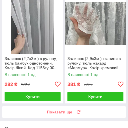
Залишок (2,7х3м.) з рулону,
Залишок (2,9х3м.) тканини з
тюль бамбук однотонний.
рулону, тюль жакард
Колір білий. Код 1153ту 00-
«Мармур». Колір кремовий.
0094
Код 1402ту 00-991
В наявності 1 од.
В наявності 1 од.
282
381
₴
₴
470 ₴
586 ₴
Купити
Купити
Показати ще