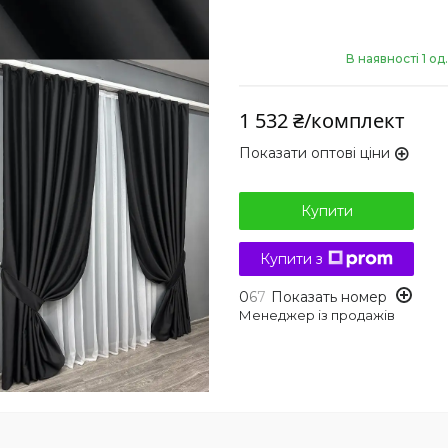
В наявності 1 од.
1 532 ₴/комплект
Показати оптові ціни
Купити
Купити з
0
6
7
Показать номер
Менеджер із продажів