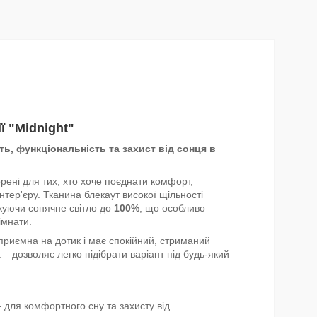
ї "Midnight"
ть, функціональність та захист від сонця в
рені для тих, хто хоче поєднати комфорт,
інтер'єру. Тканина блекаут високої щільності
куючи сонячне світло до
100%
, що особливо
імнати.
риємна на дотик і має спокійний, стриманий
– дозволяє легко підібрати варіант під будь-який
 для комфортного сну та захисту від