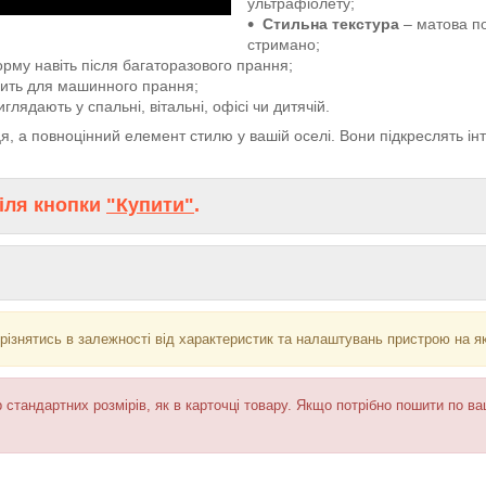
ультрафіолету;
Стильна текстура
– матова по
стримано;
рму навіть після багаторазового прання;
дить для машинного прання;
глядають у спальні, вітальні, офісі чи дитячій.
ця, а повноцінний елемент стилю у вашій оселі. Вони підкреслять ін
іля кнопки
"Купити"
.
різнятись в залежності від характеристик та налаштувань пристрою на я
 стандартних розмірів, як в карточці товару. Якщо потрібно пошити по в