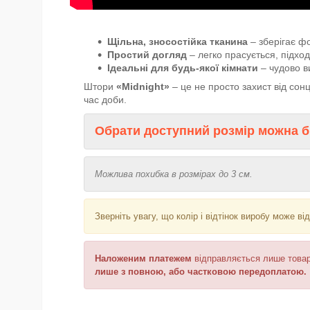
Щільна, зносостійка тканина
– зберігає фо
Простий догляд
– легко прасується, підхо
Ідеальні для будь-якої кімнати
– чудово ви
Штори
«Midnight»
– це не просто захист від сон
час доби.
Обрати доступний розмір можна б
Можлива похибка в розмірах до 3 см.
Зверніть увагу, що колір і відтінок
виробу може від
Наложеним платежем
відправляється
лише товар
лише з повною, або частковою передоплатою.