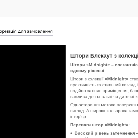
ормація для замовлення
Штори Блекаут з колекці
Штори «Midnight» – елегантніс
одному рішенні
Штори з колекції
«Midnight»
ство
практичність та стильний вигляд 
надійно затіняє приміщення, бло
важливо для спальні чи дитячої к
Одностороння матова поверхня п
вигляд. А широка кольорова гама 
інтер'єр.
Переваги штор «Midnight»:
Високий рівень затемнення
–