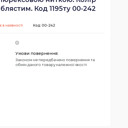
іблястим. Код 1195ту 00-242
 в наявності
Код:
00-242
Законом не передбачено повернення та
обмін даного товару належної якості