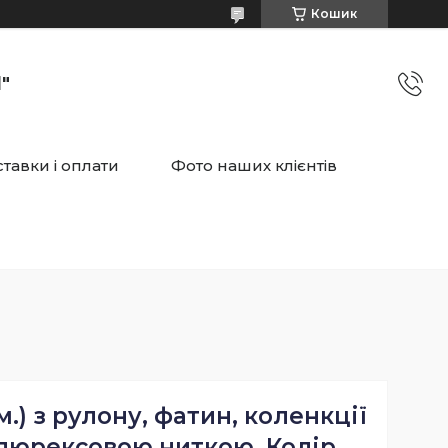
Кошик
"
тавки і оплати
Фото наших клієнтів
м.) з рулону, фатин, коленкції
 люрексовою ниткою. Колір