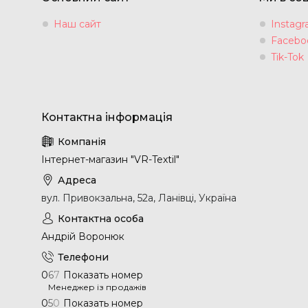
Наш сайт
Instag
Facebo
Tik-Tok
Інтернет-магазин "VR-Textil"
вул. Привокзальна, 52а, Ланівці, Україна
Андрій Воронюк
0
6
7
Показать номер
Менеджер із продажів
0
5
0
Показать номер