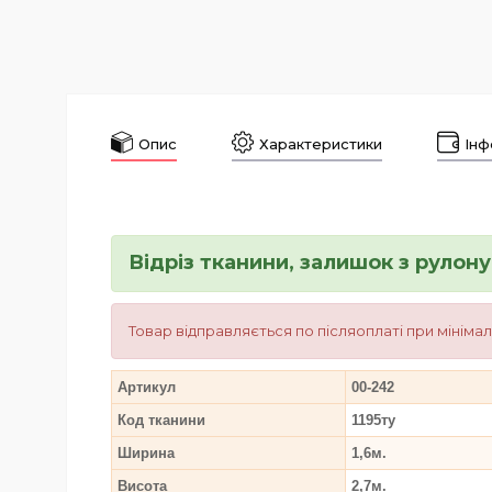
Опис
Характеристики
Інф
Відріз тканини, залишок з рулон
Товар відправляється по післяоплаті при мініма
Артикул
00-242
Код тканини
1195ту
Ширина
1,6м.
Висота
2,7м.