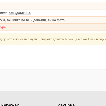
нини,
без кріплення!
тим, вишивка по всій довжині, як на фото.
тура
д пристрою на якому ви її переглядаєте. Різниця може бути в один
цмережах
Zakupka