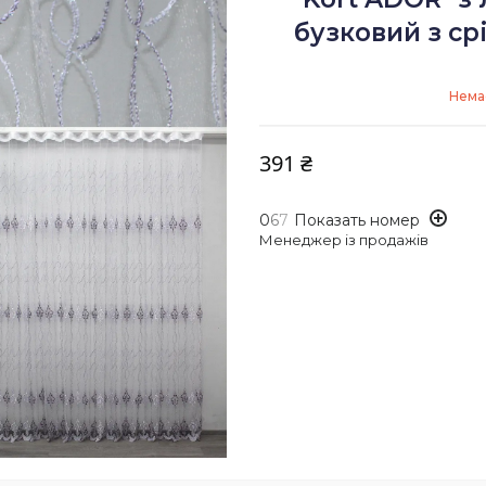
бузковий з ср
Немає
391 ₴
0
6
7
Показать номер
Менеджер із продажів