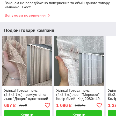
Законом не передбачено повернення та обмін даного товару
належної якості
Всі умови повернення
Подібні товари компанії
Уцінка! Готова тюль
Уцінка! Готова тюль
Уцін
(2,5х2,7м.) преміум сітка
(4х2,7м.) льон "Мережка".
(5х2
льон “Дощик” однотонний.
Колір білий. Код 2080т 49-
Колі
Колір капучино. Код 1988т
331
1428
667
1 096
1 2
₴
₴
785 ₴
1 217 ₴
49-298
Купити
Купити