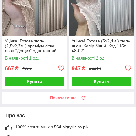
Уцінка! Готова тюль
Уцінка! Готова (5х2,4м.) тюль
(2,5х2,7м.) преміум сітка
льон. Колір білий. Код 115т
льон “Дощик” однотонний.
48-021
Колір капучино. Код 1988т
В наявності 1 од.
В наявності 2 од.
49-298
667
947
₴
₴
785 ₴
1 114 ₴
Купити
Купити
Показати ще
Про нас
100% позитивних з 564 відгуків за рік