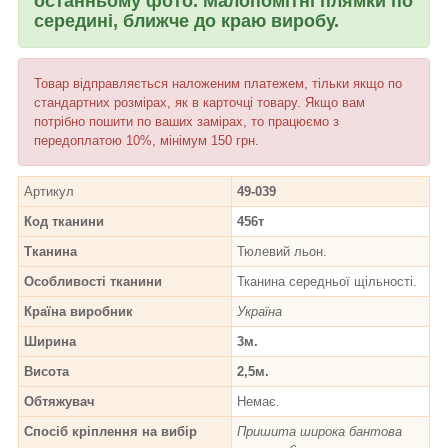
останньому фото. Малопомітні плямки по
середині, ближче до краю виробу.
Товар відправляється наложеним платежем, тільки якщо по
стандартних розмірах, як в карточці товару. Якщо вам
потрібно пошити по ваших замірах, то працюємо з
передоплатою 10%, мінімум 150 грн.
Артикул
49-039
Код тканини
456т
Тканина
Тюлевий льон.
Особливості тканини
Тканина середньої щільності.
Країна виробник
Україна
Ширина
3м.
Висота
2,5м.
Обтяжувач
Немає.
Спосіб кріплення на вибір
Пришита широка бантова