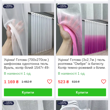
–20%
–15%
Уцінка! Готова (700х270см.)
Уцінка! Готова (3х2,7м.) тюль
шифонова однотонна тюль
розтяжка "Омбре" із батисту.
Вуаль, колір білий 1547т 49-
Колір темно-рожевий з білим.
202
Код 504т 49-312
В наявності 1 од.
В наявності 1 од.
1 169
523
₴
₴
1 462 ₴
616 ₴
Купити
Купити
–15%
–15%