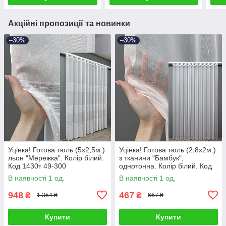
Акційні пропозиції та новинки
–30%
–30%
Уцінка! Готова тюль (5х2,5м.)
Уцінка! Готова тюль (2,8х2м.)
льон "Мережка". Колір білий.
з тканини "Бамбук",
Код 1430т 49-300
однотонна. Колір білий. Код
1153т 49-250
В наявності 1 од.
В наявності 1 од.
948
467
₴
₴
1 354 ₴
667 ₴
Купити
Купити