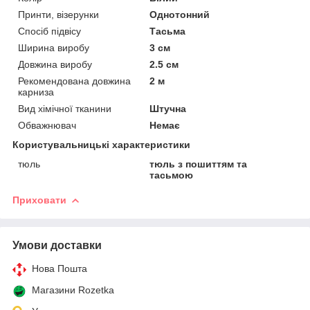
Принти, візерунки
Однотонний
Спосіб підвісу
Тасьма
Ширина виробу
3 см
Довжина виробу
2.5 см
Рекомендована довжина
2 м
карниза
Вид хімічної тканини
Штучна
Обважнювач
Немає
Користувальницькі характеристики
тюль
тюль з пошиттям та
тасьмою
Приховати
Умови доставки
Нова Пошта
Магазини Rozetka