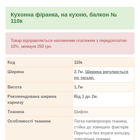
Кухонна фіранка, на кухню, балкон №
110к
Товар відправляється наложеним платежем з передоплатою
10%, мінімум 250 грн.
Код
110к
Ширина
2,7м.
Ширина регулюється
по тасьмі.
Висота
1,7м
Рекомендована ширина
Від 1 до 2м.
карнизу
Тканина
Шифон.
Особливості тканини
Легка напівпрозора тканина,
стійка до зовнішніх факторів.
Переться без втрати кольору,
довговічна тканина.