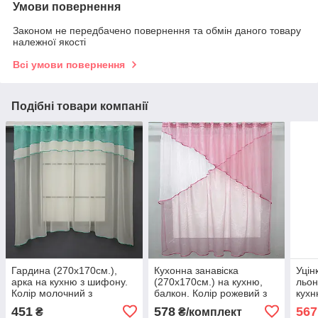
Умови повернення
Законом не передбачено повернення та обмін даного товару
належної якості
Всі умови повернення
Подібні товари компанії
Гардина (270х170см.),
Кухонна занавіска
Уцін
арка на кухню з шифону.
(270х170см.) на кухню,
льон
Колір молочний з
балкон. Колір рожевий з
кухн
бірюзовим. Код 036к 52-
білим. Код 00к 59-379
з зо
451
578
567
₴
₴/комплект
0855
018