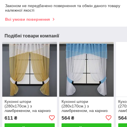
Законом не передбачено повернення та обмін даного товару
належної якості
Всі умови повернення
Подібні товари компанії
Кухонні штори
Кухонні штори
Кухо
(280х170см.) з
(280х170см.) з
(270
ламбрекеном, на карниз
ламбрекеном, на карниз
ламб
1-1,5м. Колір золотистий з
1-1,5м. Колір блакитний з
1-1,
611
564
564
₴
₴
білим. Код 091к 52-0733
білим. Код 091к 52-0744
біли