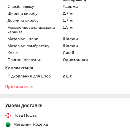
Спосіб підвісу
Тасьма
Ширина виробу
2.7 м
Довжина виробу
1.7 м
Рекомендована довжина
1.5 м
карниза
Матеріал штори
Шифон
Матеріал ламбрекену
Шифон
Колір
Синій
Принти, візерунки
Однотонний
Комплектація
Підхоплення для штор
2 шт.
Приховати
Умови доставки
Нова Пошта
Магазини Rozetka