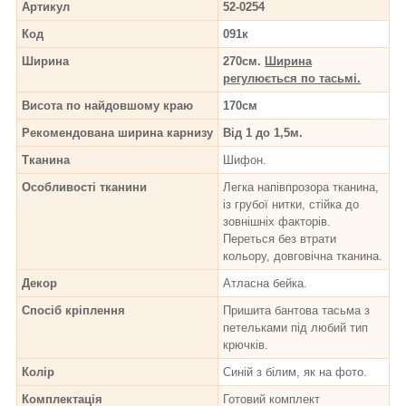
Артикул
52-0254
Код
091к
Ширина
270см.
Ширина
регулюється по тасьмі.
Висота по найдовшому краю
170см
Рекомендована ширина карнизу
Від 1 до 1,5м.
Тканина
Шифон.
Особливості тканини
Легка напівпрозора тканина,
із грубої нитки, стійка до
зовнішніх факторів.
Переться без втрати
кольору, довговічна тканина.
Декор
Атласна бейка.
Спосіб кріплення
Пришита бантова тасьма з
петельками під любий тип
крючків.
Колір
Синій з білим, як на фото.
Комплектація
Готовий комплект