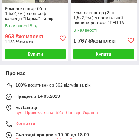
Комплект штор (2шт.
Комплект штор (2шт.
1,5х2,7м.) льон-софт,
1,5х2,9м.) з преміальної
колекція "Парма". Колір
тканини рогожка “TERRA
молочний. Код 1736ш 33-
В наявності 8 од.
LUXE”. Колір венге. Код
0647
В наявності
2066ш 33-1298
963
₴/комплект
1 767
₴/комплект
1 133 ₴/комплект
Купити
Купити
Про нас
100% позитивних з 562 відгуків за рік
Працює з 14.05.2013
м. Ланівці
вул. Привокзальна, 52а, Ланівці, Україна
Контакти
Сьогодні працює з 10:00 до 18:00