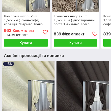
Комплект штор (2шт.
Комплект штор (2шт.
Комп
1,5х2,7м.) льон-софт,
1,5х2,75м.) двосторонній
1,5х
колекція "Парма". Колір
софт "Вензель". Колір
софт
молочний. Код 1736ш 33-
бежевий з коричневим.
зеле
963
₴/комплект
0647
Код 2044ш(Б) 33-1053
2047
839
839
₴/комплект
1 133 ₴/комплект
Купити
Купити
Акційні пропозиції та новинки
–15%