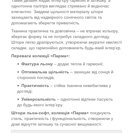
Такий дизайн надає інтер’єру гармонії й затишку, а
однотонна палітра виглядає стримано й водночас
елегантно. Завдяки щільності матеріалу штори
захищають від надмірного сонячного світла та
допомагають зберегти приватність.
Тканина практична та довговічна – не втрачає кольору,
зберігає форму та не потребує складного догляду.
Штори легко драпіруються, утворюючи акуратні хвилясті
складки, що гармонійно доповнюють будь-який інтер’єр.
Переваги колекції «Парма»:
Фактура льону
– додає тепла й гармонії;
Оптимальна щільність
– захищає від сонця й
сторонніх поглядів;
Практичність
– стійка тканина невибаглива у
догляді;
Універсальність
– однотонні відтінки пасують
до будь-якого інтер’єру.
Штори льон-софт, колекція «Парма»
поєднують
стиль, практичність і функціональність, створюючи у
домі відчуття затишку та сучасної вишуканості.