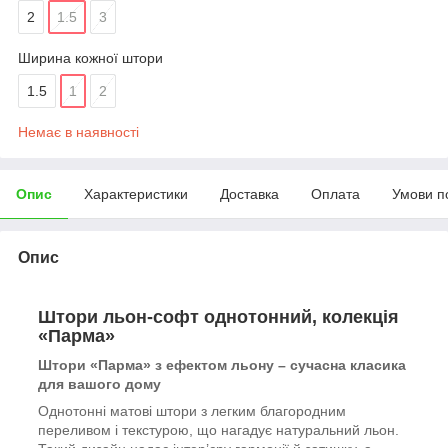
2
1.5
3
Ширина кожної штори
1.5
1
2
Немає в наявності
Опис
Характеристики
Доставка
Оплата
Умови п
Опис
Штори льон-софт однотонний, колекція
«Парма»
Штори «Парма» з ефектом льону – сучасна класика
для вашого дому
Однотонні матові штори з легким благородним
переливом і текстурою, що нагадує натуральний льон.