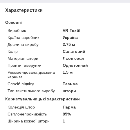
Характеристики
Основні
Виробник
VR-Textil
Країна виробник
Україна
Довжина виробу
2.75 м
Колір
Салатовий
Матеріал штори
Льон софт
Принти, візерунки
Однотонний
Рекомендована довжина
1.5 м
карниза
Спосіб підвісу
Тасьма
Тип текстильного виробу
штори
Користувальницькі характеристики
Колекція штор
Парма
Світлонепроникність
85%
Ширина кожної штори
1