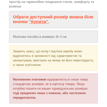
простір на гармонійне поєднання стилю, комфорту та
розкоші.
Обрати доступний розмір можна біля
кнопки
"Купити"
.
Можлива похибка в розмірах до 3 см.
Зверніть увагу, що колір і відтінок
виробу може
відрізнятись в залежності від характеристик та
налаштувань пристрою на якому ви його переглядаєте,
а також освітлення
.
Наложеним платежем
відправляється
лише товар
стандартних розмірів, як в карточці товару. Якщо
потрібно пошити по ваших індивідуальних розмірах,
тоді працюємо лише з повною, або частковою
передоплатою.