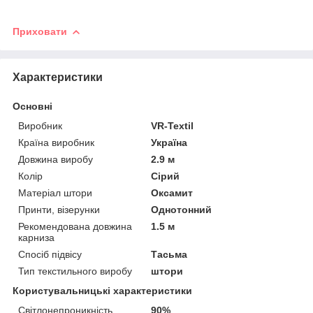
Приховати
Характеристики
Основні
Виробник
VR-Textil
Країна виробник
Україна
Довжина виробу
2.9 м
Колір
Сірий
Матеріал штори
Оксамит
Принти, візерунки
Однотонний
Рекомендована довжина
1.5 м
карниза
Спосіб підвісу
Тасьма
Тип текстильного виробу
штори
Користувальницькі характеристики
Світлонепроникність
90%