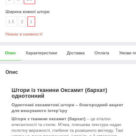
Ширина кожної штори
1.5
2
1
Немає в наявності
Опис
Характеристики
Доставка
Оплата
Умови п
Опис
Штори із тканини Оксамит (бархат)
однотонний
Однотонні оксамитові штори – благородний акцент
для вишуканого інтер’єру
Штори з тканини оксамит (бархат)
– це еталон
елегантності та стилю. М’яка, плюшева текстура надає
полотну виразності, глибини та розкішного вигляду. Такі
штори не лише прикрашають інтер’єр, а й створюють