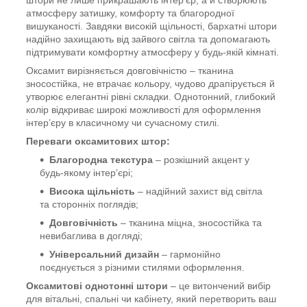
атмосферу затишку, комфорту та благородної
вишуканості. Завдяки високій щільності, бархатні штори
надійно захищають від зайвого світла та допомагають
підтримувати комфортну атмосферу у будь-якій кімнаті.
Оксамит вирізняється довговічністю – тканина
зносостійка, не втрачає кольору, чудово драпірується й
утворює елегантні рівні складки. Однотонний, глибокий
колір відкриває широкі можливості для оформлення
інтер’єру в класичному чи сучасному стилі.
Переваги оксамитових штор:
Благородна текстура
– розкішний акцент у
будь-якому інтер’єрі;
Висока щільність
– надійний захист від світла
та сторонніх поглядів;
Довговічність
– тканина міцна, зносостійка та
невибаглива в догляді;
Універсальний дизайн
– гармонійно
поєднується з різними стилями оформлення.
Оксамитові однотонні штори
– це витончений вибір
для вітальні, спальні чи кабінету, який перетворить ваш