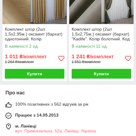
Комплект штор (2шт.
Комплект штор (2шт.
1,5х2,95м.) оксамит (бархат)
1,5х2,75м.) оксамит (бархат)
однотонний. Колір
"Kadife". Колір болотний. Код
золотистий. Код 1038ш 30-
1130ш 30-947
В наявності 2 од.
В наявності 11 од.
851
1 011
1 241
₴/комплект
₴/комплект
1 264 ₴/комплект
1 551 ₴/комплект
Купити
Купити
Про нас
100% позитивних з 562 відгуків за рік
Працює з 14.05.2013
м. Ланівці
вул. Привокзальна, 52а, Ланівці, Україна