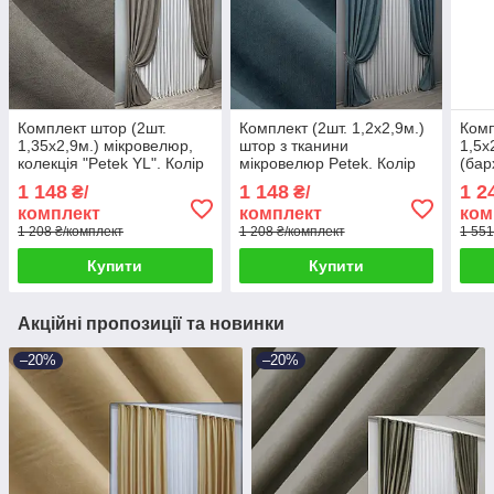
Комплект штор (2шт.
Комплект (2шт. 1,2х2,9м.)
Комп
1,35х2,9м.) мікровелюр,
штор з тканини
1,5х
колекція "Petek YL". Колір
мікровелюр Petek. Колір
(бар
сіро-коричневий. Код
сіро-блакитний. Код
боло
1 148
1 148
1 2
₴/
₴/
1710ш 39-0011
1489ш 39-0005
947
комплект
комплект
ком
1 208 ₴/комплект
1 208 ₴/комплект
1 551
Купити
Купити
Акційні пропозиції та новинки
–20%
–20%