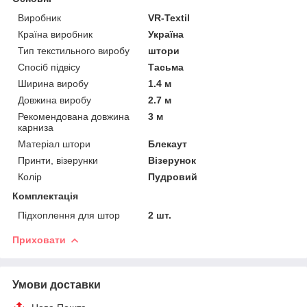
Виробник
VR-Textil
Країна виробник
Україна
Тип текстильного виробу
штори
Спосіб підвісу
Тасьма
Ширина виробу
1.4 м
Довжина виробу
2.7 м
Рекомендована довжина
3 м
карниза
Матеріал штори
Блекаут
Принти, візерунки
Візерунок
Колір
Пудровий
Комплектація
Підхоплення для штор
2 шт.
Приховати
Умови доставки