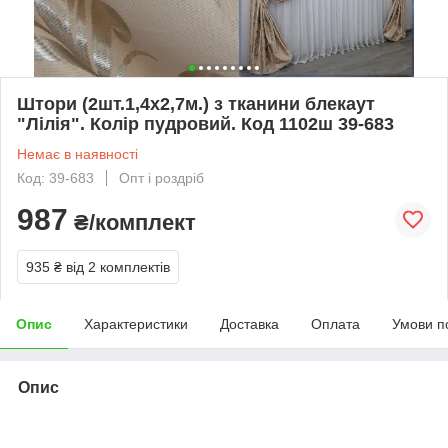
Штори (2шт.1,4х2,7м.) з тканини блекаут
"Лілія". Колір пудровий. Код 1102ш 39-683
Немає в наявності
Код: 39-683
Опт і роздріб
987
₴/комплект
935 ₴
від 2 комплектів
Опис
Характеристики
Доставка
Оплата
Умови п
Опис