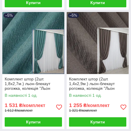
Купити
Купити
–5%
–5%
Комплект штор (2шт.
Комплект штор (2шт.
1,8х2,7м.) льон-блекаут
1,4х2,9м.) льон-блекаут
рогожка, колекція "Льон
рогожка, колекція "Льон
Мішковина". Колір бірюзовий.
Мішковина". Колір сіро-
В наявності 1 од.
В наявності 1 од.
Код 511ш 39-992
коричневий. Код 1160ш 39-
594
1 531
1 255
₴/комплект
₴/комплект
1 612 ₴/комплект
1 321 ₴/комплект
Купити
Купити