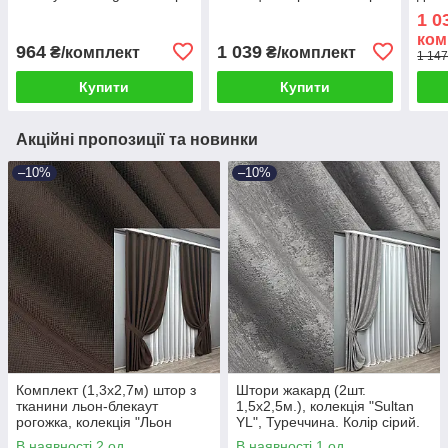
світло-пудровий. Код
зелений з оливковим. Код
“Sca
1 0
1226ш 35-0219
1279ш(А) 33-0116
біли
ком
964
1 039
₴/комплект
₴/комплект
1 147
Купити
Купити
Акційні пропозиції та новинки
–10%
–10%
Комплект (1,3х2,7м) штор з
Штори жакард (2шт.
тканини льон-блекаут
1,5х2,5м.), колекція "Sultan
рогожка, колекція "Льон
YL", Туреччина. Колір сірий.
Мішковина". Колір венге. Код
Код 1212ш 39-704
В наявності 2 од.
В наявності 1 од.