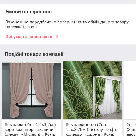
Умови повернення
Законом не передбачено повернення та обмін даного товару
належної якості
Всі умови повернення
Подібні товари компанії
Комплект (2шт. 1,4х1,7м.)
Комплект штор (2шт.
Уцін
коротких штор з тканини
1,5х2,75м.) блекаут-софт,
(2шт
блекаут «Midnight». Колір
колекція "Корона". Колір
двос