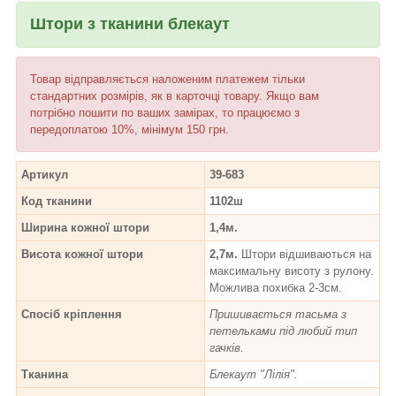
Штори з тканини блекаут
Товар відправляється наложеним платежем тільки
стандартних розмірів, як в карточці товару. Якщо вам
потрібно пошити по ваших замірах, то працюємо з
передоплатою 10%, мінімум 150 грн.
Артикул
39-683
Код тканини
1102ш
Ширина кожної штори
1,4м.
Висота кожної штори
2,7м.
Штори відшиваються на
максимальну висоту з рулону.
Можлива похибка 2-3см.
Спосіб кріплення
Пришивається тасьма з
петельками під любий тип
гачків.
Тканина
Блекаут "Лілія".