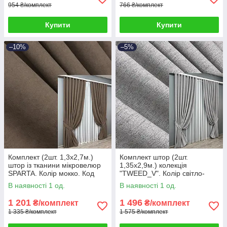
954 ₴/комплект
766 ₴/комплект
Купити
Купити
–10%
–5%
Комплект (2шт. 1,3х2,7м.)
Комплект штор (2шт.
штор із тканини мікровелюр
1,35х2,9м.) колекція
SPARTA. Колір мокко. Код
"TWEED_V". Колір світло-
1036ш 39-773
сірий. Код 1913ш 39-0004
В наявності 1 од.
В наявності 1 од.
1 201
1 496
₴/комплект
₴/комплект
1 335 ₴/комплект
1 575 ₴/комплект