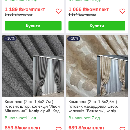
291ш 39-074
1 189
1 066
₴/комплект
₴/комплект
1 321 ₴/комплект
1 184 ₴/комплект
Купити
Купити
–10%
–10%
Комплект (2шт. 1,4х2,7м.)
Комплект (2шт. 1,5х2,5м.)
готових штор, колекція "Льон
готових жакардових штор,
Мішковина". Колір сірий. Код
колекція "Вензель", колір
108ш 39-303
бежевий. Код 416ш 39-245
В наявності 1 од.
В наявності 7 од.
859
689
₴/комплект
₴/комплект