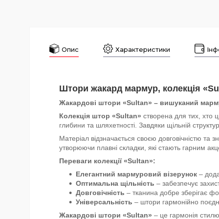
Опис
Характеристики
Інф
Штори жакард мармур, колекція «Su
Жакардові штори «Sultan» – вишуканий марму
Колекція штор «Sultan»
створена для тих, хто ц
глибини та шляхетності. Завдяки щільній структу
Матеріал відзначається своєю довговічністю та з
утворюючи плавні складки, які стають гарним акцен
Переваги колекції «Sultan»:
Елегантний мармуровий візерунок
– дода
Оптимальна щільність
– забезпечує захист
Довговічність
– тканина добре зберігає фо
Універсальність
– штори гармонійно поєдн
Жакардові штори «Sultan»
– це гармонія стилю 