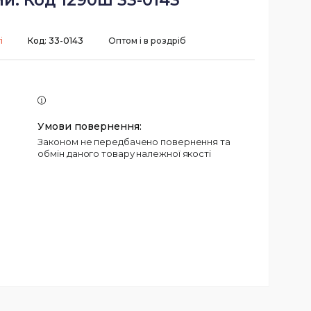
й. Код 1290ш 33-0143
і
Код:
33-0143
Оптом і в роздріб
Законом не передбачено повернення та
обмін даного товару належної якості