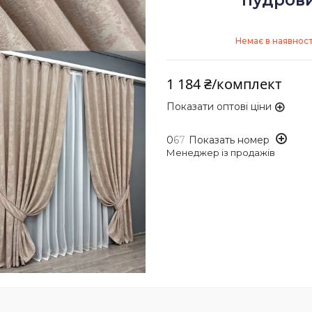
пудрови
Немає в наявност
1 184 ₴/комплект
Показати оптові ціни
0
6
7
Показать номер
Менеджер із продажів