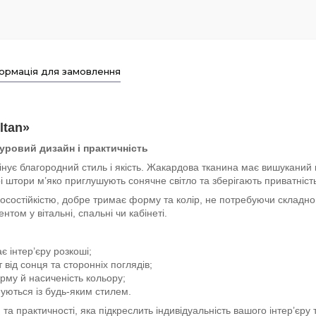
ормація для замовлення
ltan»
ровий дизайн і практичність
інує благородний стиль і якість. Жакардова тканина має вишуканий 
рі штори м’яко приглушують сонячне світло та зберігають приватніс
носостійкістю, добре тримає форму та колір, не потребуючи складно
том у вітальні, спальні чи кабінеті.
є інтер’єру розкоші;
 від сонця та сторонніх поглядів;
рму й насиченість кольору;
уються із будь-яким стилем.
та практичності, яка підкреслить індивідуальність вашого інтер’єру