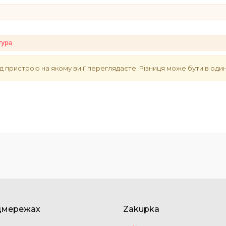
тура
д пристрою на якому ви її переглядаєте. Різниця може бути в один
цмережах
Zakupka