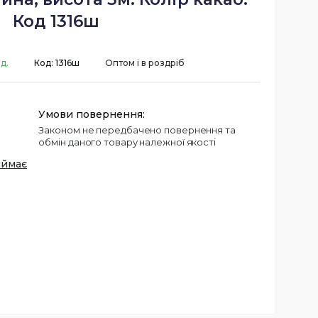
Код 1316ш
д.
Код:
1316ш
Оптом і в роздріб
Законом не передбачено повернення та
обмін даного товару належної якості
иймає