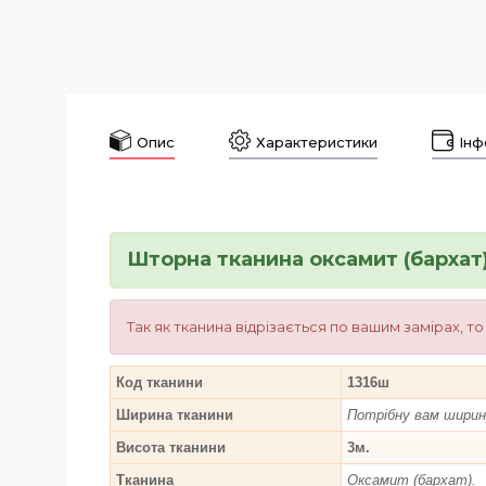
Опис
Характеристики
Інф
Шторна тканина оксамит (бархат
Так як тканина відрізається по вашим замірах, т
Код тканини
1316ш
Ширина тканини
Потрібну вам ширину
Висота тканини
3м.
Тканина
Оксамит (бархат).