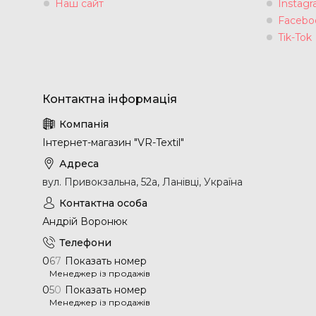
Наш сайт
Instag
Facebo
Tik-Tok
Інтернет-магазин "VR-Textil"
вул. Привокзальна, 52а, Ланівці, Україна
Андрій Воронюк
0
6
7
Показать номер
Менеджер із продажів
0
5
0
Показать номер
Менеджер із продажів