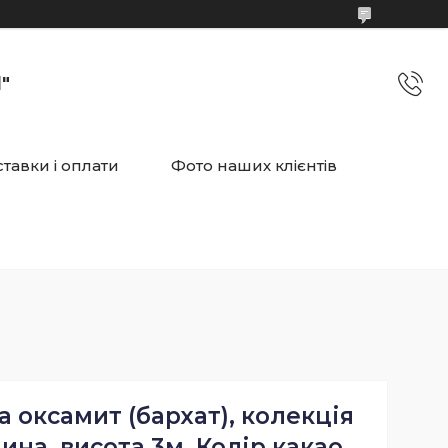
"
тавки і оплати
Фото наших клієнтів
 оксамит (бархат), колекція
ина, висота 3м. Колір какао.