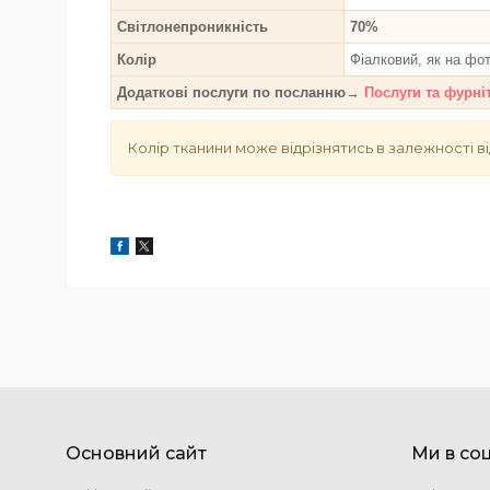
Світлонепроникність
70%
Колір
Фіалковий, як на фо
Додаткові послуги по посланню→
Послуги та фурні
Колір тканини може відрізнятись в залежності ві
Основний сайт
Ми в со