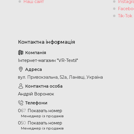
Наш сайт
Instag
Facebo
Tik-Tok
Інтернет-магазин "VR-Textil"
вул. Привокзальна, 52а, Ланівці, Україна
Андрій Воронюк
0
6
7
Показать номер
Менеджер із продажів
0
5
0
Показать номер
Менеджер із продажів