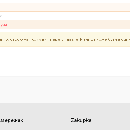
то.
тура
д пристрою на якому ви її переглядаєте. Різниця може бути в один
цмережах
Zakupka