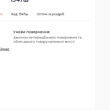
ті
Код:
1347ш
Оптом і в роздріб
Законом не передбачено повернення та
обмін даного товару належної якості
иймає