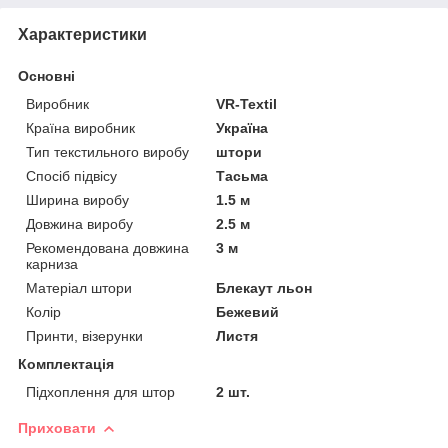
Характеристики
Основні
Виробник
VR-Textil
Країна виробник
Україна
Тип текстильного виробу
штори
Спосіб підвісу
Тасьма
Ширина виробу
1.5 м
Довжина виробу
2.5 м
Рекомендована довжина
3 м
карниза
Матеріал штори
Блекаут льон
Колір
Бежевий
Принти, візерунки
Листя
Комплектація
Підхоплення для штор
2 шт.
Приховати