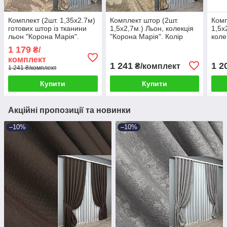
Комплект (2шт. 1,35х2.7м)
Комплект штор (2шт.
Комп
готових штор із тканини
1,5х2,7м.) Льон, колекція
1,5х
льон "Корона Марія".
"Корона Марія". Колір
коле
Колір капучино з бежевим.
капучино з бежевим. Код
кака
1 179
₴/
Код 1269ш 39-956
1271ш 33-0102
комплект
1 241
1 2
₴/комплект
1 241 ₴/комплект
Купити
Купити
Акційні пропозиції та новинки
–10%
–10%