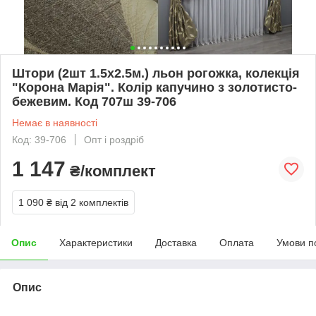
Штори (2шт 1.5х2.5м.) льон рогожка, колекція
"Корона Марія". Колір капучино з золотисто-
бежевим. Код 707ш 39-706
Немає в наявності
Код: 39-706
Опт і роздріб
1 147
₴/комплект
1 090 ₴
від 2 комплектів
Опис
Характеристики
Доставка
Оплата
Умови п
Опис