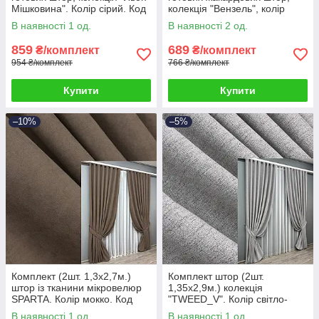
Мішковина". Колір сірий. Код
колекція "Вензель", колір
108ш 39-303
бежевий. Код 416ш 39-245
В наявності 1 од.
В наявності 2 од.
859
689
₴/комплект
₴/комплект
954 ₴/комплект
766 ₴/комплект
Купити
Купити
–10%
–5%
Комплект (2шт. 1,3х2,7м.)
Комплект штор (2шт.
штор із тканини мікровелюр
1,35х2,9м.) колекція
SPARTA. Колір мокко. Код
"TWEED_V". Колір світло-
1036ш 39-773
сірий. Код 1913ш 39-0004
В наявності 1 од.
В наявності 1 од.