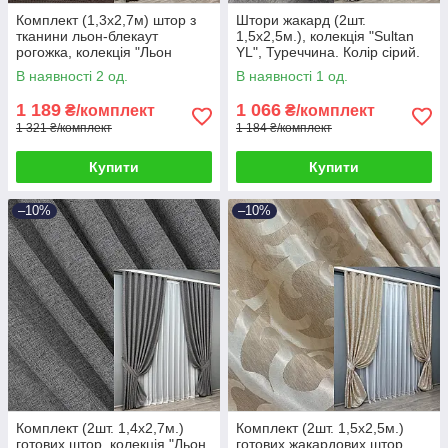
Комплект (1,3х2,7м) штор з
Штори жакард (2шт.
тканини льон-блекаут
1,5х2,5м.), колекція "Sultan
рогожка, колекція "Льон
YL", Туреччина. Колір сірий.
Мішковина". Колір венге. Код
Код 1212ш 39-704
В наявності 2 од.
В наявності 1 од.
291ш 39-074
1 189
1 066
₴/комплект
₴/комплект
1 321 ₴/комплект
1 184 ₴/комплект
Купити
Купити
–10%
–10%
Комплект (2шт. 1,4х2,7м.)
Комплект (2шт. 1,5х2,5м.)
готових штор, колекція "Льон
готових жакардових штор,