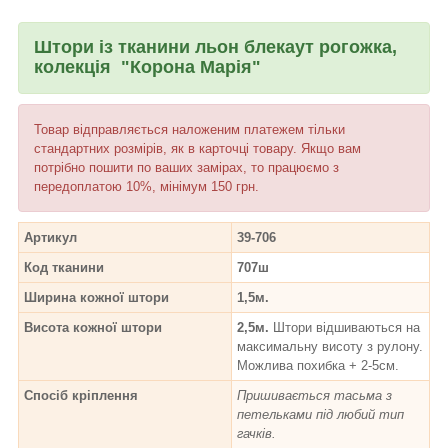
Штори із тканини льон блекаут рогожка,
колекція "Корона Марія"
Товар відправляється наложеним платежем тільки
стандартних розмірів, як в карточці товару. Якщо вам
потрібно пошити по ваших замірах, то працюємо з
передоплатою 10%, мінімум 150 грн.
Артикул
39-706
Код тканини
707ш
Ширина кожної штори
1,5м.
Висота кожної штори
2,5м.
Штори відшиваються на
максимальну висоту з рулону.
Можлива похибка + 2-5см.
Спосіб кріплення
Пришивається тасьма з
петельками під любий тип
гачків.