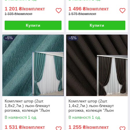
1 201
1 496
₴/комплект
₴/комплект
1 335 ₴/комплект
1 575 ₴/комплект
Купити
Купити
–5%
–5%
Комплект штор (2шт.
Комплект штор (2шт.
1,8х2,7м.) льон-блекаут
1,4х2,7м.) льон-блекаут
рогожка, колекція "Льон
рогожка, колекція "Льон
Мішковина". Колір бірюзовий.
Мішковина". Колір венге. Код
В наявності 1 од.
В наявності 1 од.
Код 511ш 39-992
1180ш 39-173
1 531
1 255
₴/комплект
₴/комплект