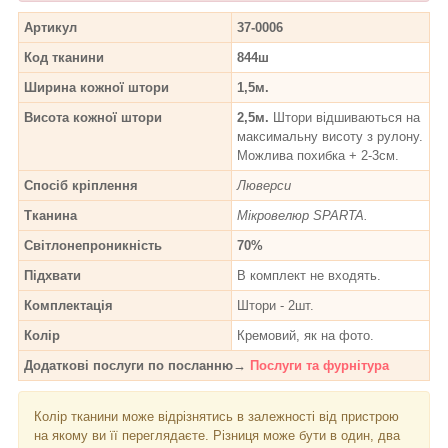
Артикул
37-0006
Код тканини
844ш
Ширина кожної штори
1,5м.
Висота кожної штори
2,5м.
Штори відшиваються на
максимальну висоту з рулону.
Можлива похибка + 2-3см.
Спосіб кріплення
Люверси
Тканина
Мікровелюр SPARTA.
Світлонепроникність
70%
Підхвати
В комплект не входять.
Комплектація
Штори - 2шт.
Колір
Кремовий, як на фото.
Додаткові послуги по посланню→
Послуги та фурнітура
Колір тканини може відрізнятись в залежності від пристрою
на якому ви її переглядаєте. Різниця може бути в один, два