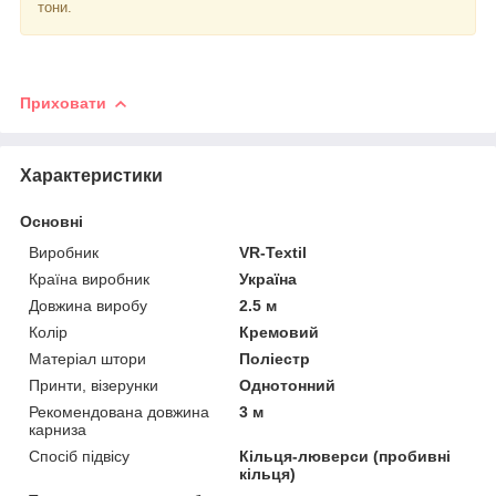
тони.
Приховати
Характеристики
Основні
Виробник
VR-Textil
Країна виробник
Україна
Довжина виробу
2.5 м
Колір
Кремовий
Матеріал штори
Поліестр
Принти, візерунки
Однотонний
Рекомендована довжина
3 м
карниза
Спосіб підвісу
Кільця-люверси (пробивні
кільця)