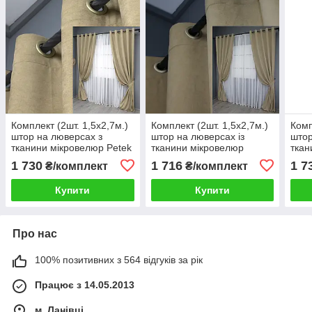
Комплект (2шт. 1,5х2,7м.)
Комплект (2шт. 1,5х2,7м.)
Комп
штор на люверсах з
штор на люверсах із
штор
тканини мікровелюр Petek
тканини мікровелюр
ткан
YL. Колір кремовий. Код
SPARTA. Колір бежевий.
Pete
1 730
1 716
1 7
₴/комплект
₴/комплект
1801ш 37-0267
Код 1196ш 37-0120
Код 
Купити
Купити
Про нас
100% позитивних з 564 відгуків за рік
Працює з 14.05.2013
м. Ланівці