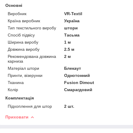
Основні
Виробник
VR-Textil
Країна виробник
Україна
Тип текстильного виробу
штори
Спосіб підвісу
Тасьма
Ширина виробу
1 м
Довжина виробу
2.5 м
Рекомендована довжина
2 м
карниза
Матеріал штори
Блекаут
Принти, візерунки
Однотонний
Тканина
Fusion Dimout
Колір
Смарагдовий
Комплектація
Підхоплення для штор
2 шт.
Приховати