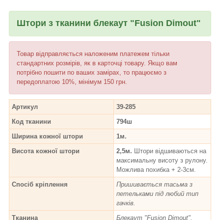
Штори з тканини блекаут "Fusion Dimout"
Товар відправляється наложеним платежем тільки
стандартних розмірів, як в карточці товару. Якщо вам
потрібно пошити по ваших замірах, то працюємо з
передоплатою 10%, мінімум 150 грн.
Артикул
39-285
Код тканини
794ш
Ширина кожної штори
1м.
Висота кожної штори
2,5м.
Штори відшиваються на
максимальну висоту з рулону.
Можлива похибка + 2-3см.
Спосіб кріплення
Пришивається тасьма з
петельками під любий тип
гачків.
Тканина
Блекаут "Fusion Dimout".