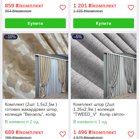
859
1 201
₴/комплект
₴/комплект
954 ₴/комплект
1 335 ₴/комплект
Купити
Купити
–10%
–5%
Комплект (2шт. 1,5х2,5м.)
Комплект штор (2шт.
готових жакардових штор,
1,35х2,9м.) колекція
колекція "Вензель", колір
"TWEED_V". Колір світло-
бежевий. Код 416ш 39-245
сірий. Код 1913ш 39-0004
В наявності 2 од.
В наявності 1 од.
689
1 496
₴/комплект
₴/комплект
766 ₴/комплект
1 575 ₴/комплект