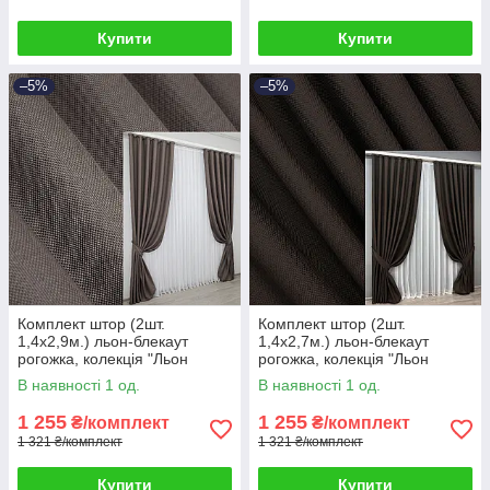
Купити
Купити
–5%
–5%
Комплект штор (2шт.
Комплект штор (2шт.
1,4х2,9м.) льон-блекаут
1,4х2,7м.) льон-блекаут
рогожка, колекція "Льон
рогожка, колекція "Льон
Мішковина". Колір сіро-
Мішковина". Колір венге. Код
В наявності 1 од.
В наявності 1 од.
коричневий. Код 1160ш 39-
1180ш 39-173
594
1 255
1 255
₴/комплект
₴/комплект
1 321 ₴/комплект
1 321 ₴/комплект
Купити
Купити