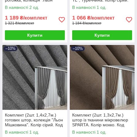
Мішковина". Колір венге. Код
Код 1212ш 39-704
В наявності 2 од.
В наявності 1 од.
291ш 39-074
1 189
1 066
₴/комплект
₴/комплект
1 321 ₴/комплект
1 184 ₴/комплект
Купити
Купити
–10%
–10%
Комплект (2шт. 1,4х2,7м.)
Комплект (2шт. 1,3х2,7м.)
готових штор, колекція "Льон
штор із тканини мікровелюр
Мішковина". Колір сірий. Код
SPARTA. Колір мокко. Код
108ш 39-303
1036ш 39-773
В наявності 1 од.
В наявності 1 од.