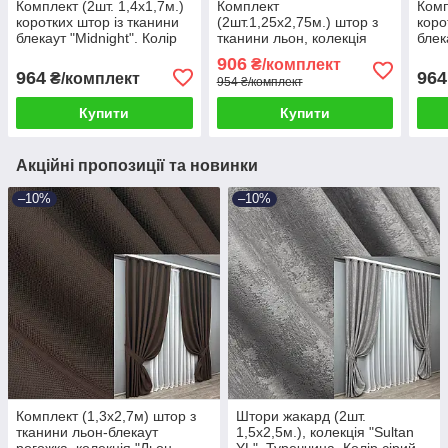
Комплект (2шт. 1,4х1,7м.)
Комплект
Комп
коротких штор із тканини
(2шт.1,25х2,75м.) штор з
коро
блекаут "Midnight". Колір
тканини льон, колекція
блек
сірий. Код 1228ш 35-0158
«Льон Мішковина». Колір
темн
906
₴/комплект
сірий. Код 1282ш 39-582
35-0
964
964
₴/комплект
954 ₴/комплект
Купити
Купити
Акційні пропозиції та новинки
–10%
–10%
Комплект (1,3х2,7м) штор з
Штори жакард (2шт.
тканини льон-блекаут
1,5х2,5м.), колекція "Sultan
рогожка, колекція "Льон
YL", Туреччина. Колір сірий.