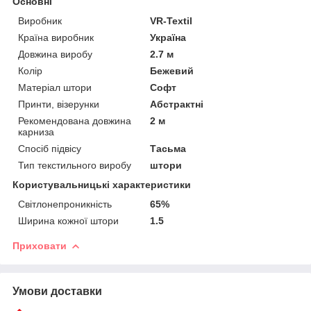
Основні
Виробник
VR-Textil
Країна виробник
Україна
Довжина виробу
2.7 м
Колір
Бежевий
Матеріал штори
Софт
Принти, візерунки
Абстрактні
Рекомендована довжина
2 м
карниза
Спосіб підвісу
Тасьма
Тип текстильного виробу
штори
Користувальницькі характеристики
Світлонепроникність
65%
Ширина кожної штори
1.5
Приховати
Умови доставки