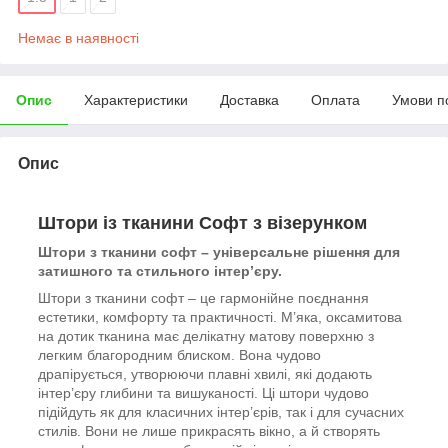
Немає в наявності
Опис
Характеристики
Доставка
Оплата
Умови п
Опис
Штори із тканини Софт з візерунком
Штори з тканини софт – універсальне рішення для
затишного та стильного інтер’єру.
Штори з тканини софт – це гармонійне поєднання
естетики, комфорту та практичності. М’яка, оксамитова
на дотик тканина має делікатну матову поверхню з
легким благородним блиском. Вона чудово
драпірується, утворюючи плавні хвилі, які додають
інтер’єру глибини та вишуканості. Ці штори чудово
підійдуть як для класичних інтер’єрів, так і для сучасних
стилів. Вони не лише прикрасять вікно, а й створять