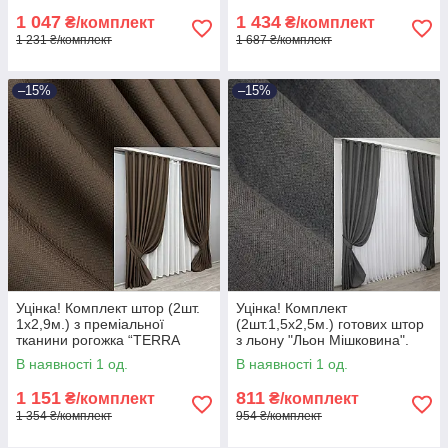
1 047
1 434
₴/комплект
₴/комплект
1 231 ₴/комплект
1 687 ₴/комплект
–15%
–15%
Уцінка! Комплект штор (2шт.
Уцінка! Комплект
1х2,9м.) з преміальної
(2шт.1,5х2,5м.) готових штор
тканини рогожка “TERRA
з льону "Льон Мішковина".
LUXE”. Колір шоколадний.
Колір графітовий. Код 1140ш
В наявності 1 од.
В наявності 1 од.
Код 1861ш 38-313
38-251
1 151
811
₴/комплект
₴/комплект
1 354 ₴/комплект
954 ₴/комплект