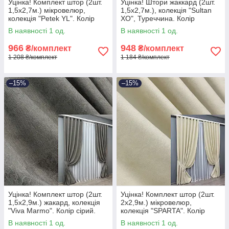
Уцінка! Комплект штор (2шт.
Уцінка! Штори жаккард (2шт.
1,5х2,7м.) мікровелюр,
1,5х2,7м.), колекція "Sultan
колекція "Petek YL". Колір
XO", Туреччина. Колір
білий. Код 2021ш 38-330
капучино. Код 1143ш 38-275
В наявності 1 од.
В наявності 1 од.
966
948
₴/комплект
₴/комплект
1 208 ₴/комплект
1 184 ₴/комплект
–15%
–15%
Уцінка! Комплект штор (2шт.
Уцінка! Комплект штор (2шт.
1,5х2,9м.) жакард, колекція
2х2,9м.) мікровелюр,
"Viva Marmo". Колір сірий.
колекція "SPARTA". Колір
Код 1788ш 38-310
кремовий. Код 844ш 38-258
В наявності 1 од.
В наявності 1 од.