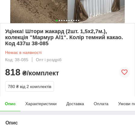
Уцінка! Штори жакард (2шт. 1,5х2,7м.),
колекція "Мармур Al1". Колір темний какао.
Код 437ш 38-085
Немає в наявності
Код: 38-085
Опт і роздріб
818
₴/комплект
780 ₴
від 2 комплектів
Опис
Характеристики
Доставка
Оплата
Умови п
Опис