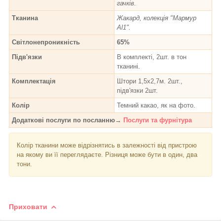
гачків.
Тканина
Жакард, колекція "Мармур
Al1".
Світлонепроникність
65%
Підв'язки
В комплекті, 2шт. в тон
тканині.
Комплектація
Штори 1,5х2,7м. 2шт.,
підв'язки 2шт.
Колір
Темний какао, як на фото.
Додаткові послуги по посланню→
Послуги та фурнітура
Колір тканини може відрізнятись в залежності від пристрою
на якому ви її переглядаєте. Різниця може бути в один, два
тони.
Приховати