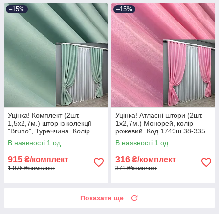
–15%
–15%
Уцінка! Комплект (2шт.
Уцінка! Атласні штори (2шт.
1,5х2,7м.) штор із колекції
1х2,7м.) Монорей, колір
"Bruno", Туреччина. Колір
рожевий. Код 1749ш 38-335
фісташковий. Код 958ш 38-
В наявності 1 од.
В наявності 1 од.
294
915
316
₴/комплект
₴/комплект
1 076 ₴/комплект
371 ₴/комплект
Показати ще