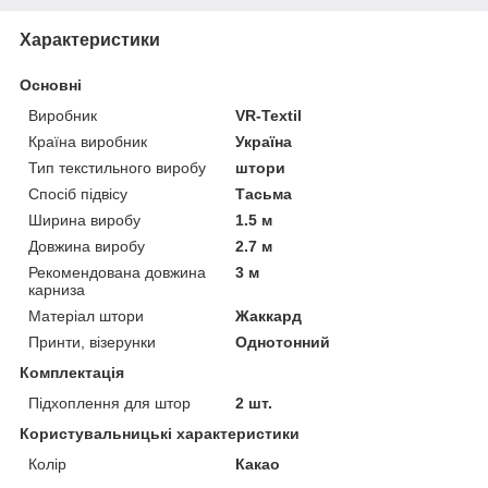
Характеристики
Основні
Виробник
VR-Textil
Країна виробник
Україна
Тип текстильного виробу
штори
Спосіб підвісу
Тасьма
Ширина виробу
1.5 м
Довжина виробу
2.7 м
Рекомендована довжина
3 м
карниза
Матеріал штори
Жаккард
Принти, візерунки
Однотонний
Комплектація
Підхоплення для штор
2 шт.
Користувальницькі характеристики
Колір
Какао