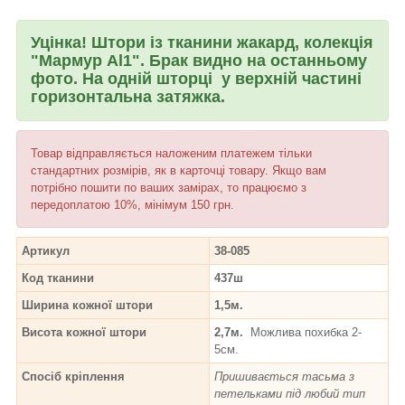
Уцінка! Штори із тканини жакард, колекція
"Мармур Al1". Брак видно на останньому
фото. На одній шторці у верхній частині
горизонтальна затяжка.
Товар відправляється наложеним платежем тільки
стандартних розмірів, як в карточці товару. Якщо вам
потрібно пошити по ваших замірах, то працюємо з
передоплатою 10%, мінімум 150 грн.
Артикул
38-085
Код тканини
437ш
Ширина кожної штори
1,5м.
Висота кожної штори
2,7м.
Можлива похибка 2-
5см.
Спосіб кріплення
Пришивається тасьма з
петельками під любий тип