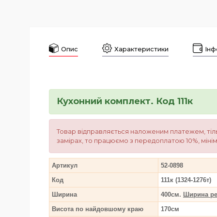
Опис
Характеристики
Інф
Кухонний комплект. Код 111к
Товар відправляється наложеним платежем, тіль
замірах, то працюємо з передоплатою 10%, мінім
Артикул
52-0898
Код
111к (1324-1276т)
Ширина
400см.
Ширина ре
Висота по найдовшому краю
170см