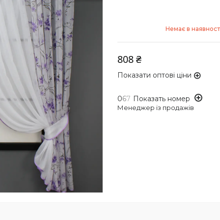
Немає в наявност
808 ₴
Показати оптові ціни
0
6
7
Показать номер
Менеджер із продажів