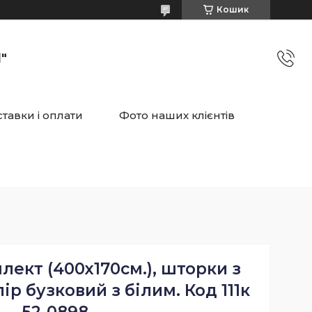
Кошик
"
тавки і оплати
Фото наших клієнтів
ект (400х170см.), шторки з
ір бузковий з білим. Код 111к