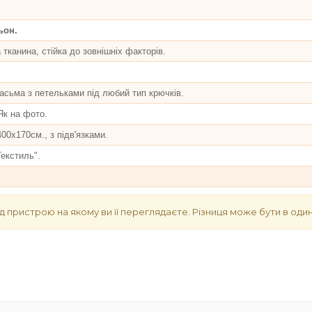
ьон.
 тканина, стійка до зовнішніх факторів.
асьма з петельками під любий тип крючків.
Як на фото.
00х170см., з підв'язками.
екстиль".
д пристрою на якому ви її переглядаєте. Різниця може бути в один