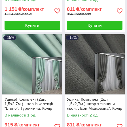
Код 1861ш 38-313
38-251
1 151
811
₴/комплект
₴/комплект
1 354 ₴/комплект
954 ₴/комплект
Купити
Купити
–15%
–15%
Уцінка! Комплект (2шт.
Уцінка! Комплект (2шт.
1,5х2,7м.) штор із колекції
1,5х2,7м.) штор з тканини
"Bruno", Туреччина. Колір
льон,"Льон Мішковина". Колір
фісташковий. Код 958ш 38-
темно-сірий. Код 1473ш 38-
В наявності 1 од.
В наявності 2 од.
294
123
915
811
₴/комплект
₴/комплект