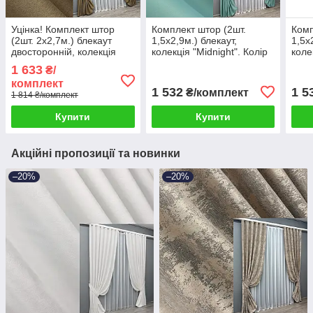
Уцінка! Комплект штор
Комплект штор (2шт.
Комп
(2шт. 2х2,7м.) блекаут
1,5х2,9м.) блекаут,
1,5х
двосторонній, колекція
колекція "Midnight". Колір
коле
"Eclipse". Колір
бірюзовий. Код 1229ш 33-
сіри
1 633
₴/
мигдальний. Код 1795ш
0057
комплект
38-318
1 532
1 5
₴/комплект
1 814 ₴/комплект
Купити
Купити
Акційні пропозиції та новинки
–20%
–20%