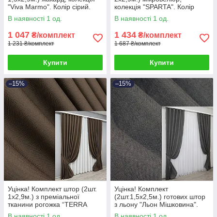
"Viva Marmo". Колір сірий.
колекція "SPARTA". Колір
Код 1788ш 38-310
кремовий. Код 844ш 38-258
В наявності 1 од.
В наявності 1 од.
1 047
1 434
₴/комплект
₴/комплект
1 231 ₴/комплект
1 687 ₴/комплект
Купити
Купити
–15%
–15%
Уцінка! Комплект штор (2шт.
Уцінка! Комплект
1х2,9м.) з преміальної
(2шт.1,5х2,5м.) готових штор
тканини рогожка “TERRA
з льону "Льон Мішковина".
LUXE”. Колір шоколадний.
Колір графітовий. Код 1140ш
В наявності 1 од.
В наявності 1 од.