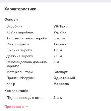
Характеристики
Основні
Виробник
VR-Textil
Країна виробник
Україна
Тип текстильного виробу
штори
Спосіб підвісу
Тасьма
Ширина виробу
1.5 м
Довжина виробу
2.9 м
Рекомендована довжина
3 м
карниза
Матеріал штори
Блекаут
Принти, візерунки
Однотонний
Колір
Марсала
Комплектація
Підхоплення для штор
2 шт.
Приховати