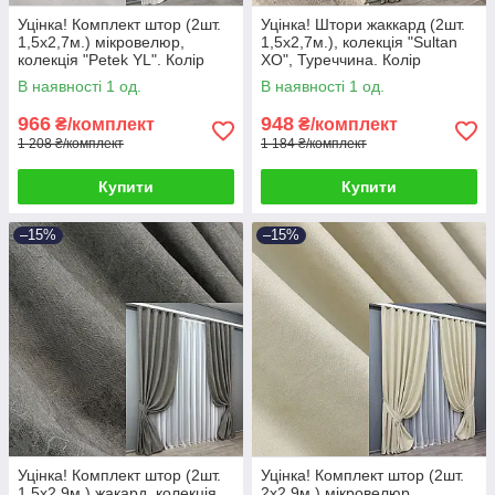
Уцінка! Комплект штор (2шт.
Уцінка! Штори жаккард (2шт.
1,5х2,7м.) мікровелюр,
1,5х2,7м.), колекція "Sultan
колекція "Petek YL". Колір
XO", Туреччина. Колір
білий. Код 2021ш 38-330
капучино. Код 1143ш 38-275
В наявності 1 од.
В наявності 1 од.
966
948
₴/комплект
₴/комплект
1 208 ₴/комплект
1 184 ₴/комплект
Купити
Купити
–15%
–15%
Уцінка! Комплект штор (2шт.
Уцінка! Комплект штор (2шт.
1,5х2,9м.) жакард, колекція
2х2,9м.) мікровелюр,