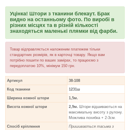
Уцінка! Штори з тканини блекаут. Брак
видно на останньому фото. По виробі в
різних місцях та в різній кількості
знаходяться маленькі плямки від фарби.
Товар відправляється наложеним платежем тільки
стандартних розмірів, як в карточці товару. Якщо вам
потрібно пошити по ваших замірах, то працюємо з
передоплатою 10%, мінімум 150 грн.
Артикул
38-108
Код тканини
1231ш
Ширина кожної штори
1,5м.
Висота кожної штори
2,9м.
Штори відшиваються на
максимальну висоту з рулону.
Можлива похибка + 2-3см.
Спосіб кріплення
Пришивається тасьма з