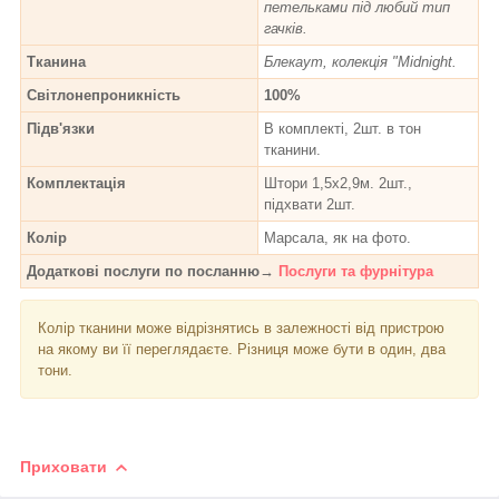
петельками під любий тип
гачків.
Тканина
Блекаут, колекція "Midnight.
Світлонепроникність
100%
Підв'язки
В комплекті, 2шт. в тон
тканини.
Комплектація
Штори 1,5х2,9м. 2шт.,
підхвати 2шт.
Колір
Марсала, як на фото.
Додаткові послуги по посланню→
Послуги та фурнітура
Колір тканини може відрізнятись в залежності від пристрою
на якому ви її переглядаєте. Різниця може бути в один, два
тони.
Приховати