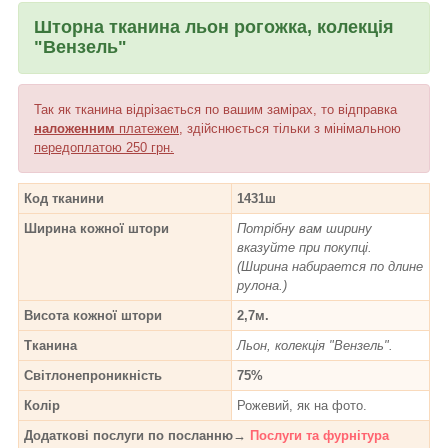
Шторна тканина льон рогожка, колекція
"Вензель"
Так як тканина відрізається по вашим замірах, то відправка
наложенним
платежем
, здійснюється тільки з мінімальною
передоплатою 250 грн.
Код тканини
1431ш
Ширина кожної штори
Потрібну вам ширину
вказуйте при покупці.
(Ширина набирается по длине
рулона.)
Висота кожної штори
2,7м.
Тканина
Льон, колекція "Вензель".
Світлонепроникність
75%
Колір
Рожевий, як на фото.
Додаткові послуги по посланню→
Послуги та фурнітура