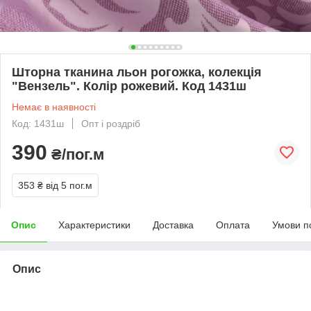
Шторна тканина льон рогожка, колекція
"Вензель". Колір рожевий. Код 1431ш
Немає в наявності
Код: 1431ш
Опт і роздріб
390
₴/пог.м
353 ₴
від 5 пог.м
Опис
Характеристики
Доставка
Оплата
Умови п
Опис