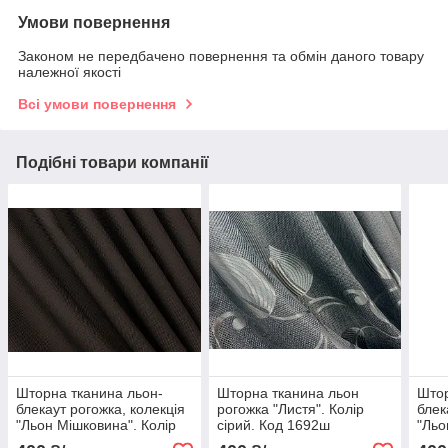
Умови повернення
Законом не передбачено повернення та обмін даного товару
належної якості
Всі умови повернення
Подібні товари компанії
Шторна тканина льон-
Шторна тканина льон
Штор
блекаут рогожка, колекція
рогожка "Листя". Колір
блек
"Льон Мішковина". Колір
сірий. Код 1692ш
"Льо
венге. Код 1180ш
сіро