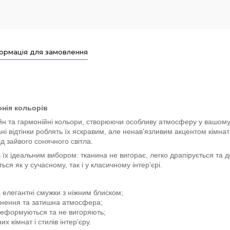
ормація для замовлення
онія кольорів
н та гармонійні кольори, створюючи особливу атмосферу у вашому і
ні відтінки роблять їх яскравим, але ненав’язливим акцентом кімна
 зайвого сонячного світла.
 їх ідеальним вибором: тканина не вигорає, легко драпірується та д
ся як у сучасному, так і у класичному інтер’єрі.
 елегантні смужки з ніжним блиском;
нення та затишна атмосфера;
еформуються та не вигоряють;
х кімнат і стилів інтер’єру.