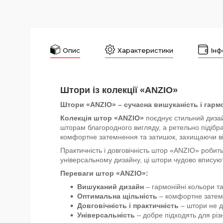
Опис
Характеристики
Інф
Штори із колекції «ANZIO»
Штори «ANZIO» – сучасна вишуканість і гарм
Колекція штор «ANZIO»
поєднує стильний дизай
шторам благородного вигляду, а ретельно підібра
комфортне затемнення та затишок, захищаючи від
Практичність і довговічність штор «ANZIO» робить
універсальному дизайну, ці штори чудово вписують
Переваги штор «ANZIO»:
Вишуканий дизайн
– гармонійні кольори та
Оптимальна щільність
– комфортне затем
Довговічність і практичність
– штори не д
Універсальність
– добре підходять для різни