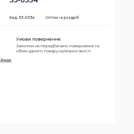
33-0334
Код:
33-0334
Оптом і в роздріб
Законом не передбачено повернення та
обмін даного товару належної якості
иймає