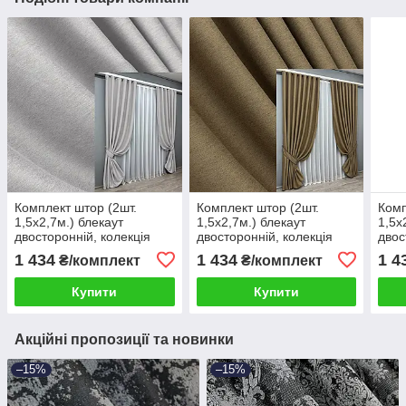
Комплект штор (2шт.
Комплект штор (2шт.
Комп
1,5х2,7м.) блекаут
1,5х2,7м.) блекаут
1,5х
двосторонній, колекція
двосторонній, колекція
двос
"Eclipse". Колір світло-
"Eclipse". Колір
"Ecl
1 434
1 434
1 4
₴/комплект
₴/комплект
сірий. Код 1791ш 33-0768
мигдальний. Код 1795ш
179
33-0772
Купити
Купити
Акційні пропозиції та новинки
–15%
–15%