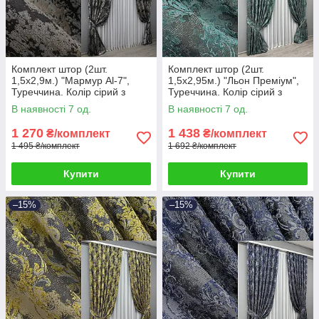
Комплект штор (2шт.
Комплект штор (2шт.
1,5х2,9м.) "Мармур Al-7",
1,5х2,95м.) "Льон Преміум",
Туреччина. Колір сірий з
Туреччина. Колір сірий з
чорним і какао. Код 1461ш
бірюзовим. Код 1837ш 33-
В наявності 7 од.
В наявності 7 од.
33-0328
0825
1 270
1 438
₴/комплект
₴/комплект
1 495 ₴/комплект
1 692 ₴/комплект
Купити
Купити
–15%
–15%