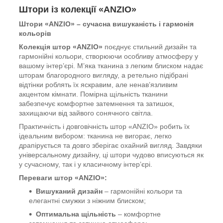
Штори із колекції «ANZIO»
Штори «ANZIO» – сучасна вишуканість і гармонія
кольорів
Колекція штор «ANZIO»
поєднує стильний дизайн та
гармонійні кольори, створюючи особливу атмосферу у
вашому інтер’єрі. М’яка тканина з легким блиском надає
шторам благородного вигляду, а ретельно підібрані
відтінки роблять їх яскравим, але ненав’язливим
акцентом кімнати. Помірна щільність тканини
забезпечує комфортне затемнення та затишок,
захищаючи від зайвого сонячного світла.
Практичність і довговічність штор «ANZIO» робить їх
ідеальним вибором: тканина не вигорає, легко
драпірується та довго зберігає охайний вигляд. Завдяки
універсальному дизайну, ці штори чудово вписуються як
у сучасному, так і у класичному інтер’єрі.
Переваги штор «ANZIO»:
Вишуканий дизайн
– гармонійні кольори та
елегантні смужки з ніжним блиском;
Оптимальна щільність
– комфортне