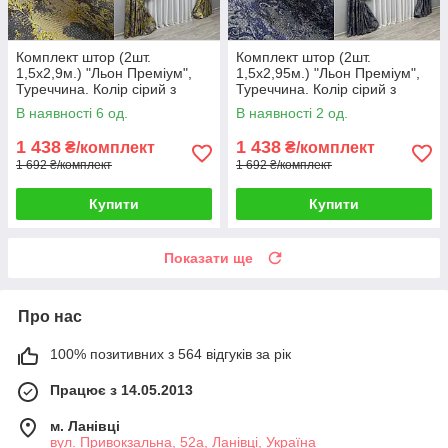
Комплект штор (2шт.
Комплект штор (2шт.
1,5х2,9м.) "Льон Преміум",
1,5х2,95м.) "Льон Преміум",
Туреччина. Колір сірий з
Туреччина. Колір сірий з
жовтим. Код 1834ш 33-0826
синім. Код 1835ш 33-0827
В наявності 6 од.
В наявності 2 од.
1 438
1 438
₴/комплект
₴/комплект
1 692 ₴/комплект
1 692 ₴/комплект
Купити
Купити
Показати ще
Про нас
100% позитивних з 564 відгуків за рік
Працює з 14.05.2013
м. Ланівці
вул. Привокзальна, 52а, Ланівці, Україна