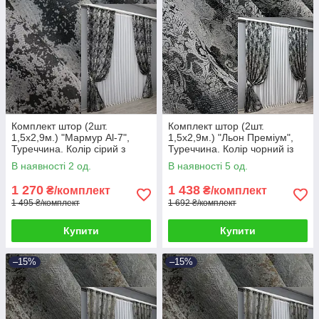
Комплект штор (2шт.
Комплект штор (2шт.
1,5х2,9м.) "Мармур Al-7",
1,5х2,9м.) "Льон Преміум",
Туреччина. Колір сірий з
Туреччина. Колір чорний із
чорним. Код 1464ш 33-0327
сірим. Код 1695ш 33-0595
В наявності 2 од.
В наявності 5 од.
1 270
1 438
₴/комплект
₴/комплект
1 495 ₴/комплект
1 692 ₴/комплект
Купити
Купити
–15%
–15%