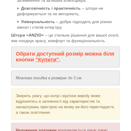
затемнення та затишна атмосфера;
Довговічність і практичність
– штори не
деформуються та не вигоряють;
Універсальність
– добре підходять для різних
кімнат і стилів інтер’єру.
Штори «ANZIO»
– це стильне рішення для вашої оселі,
яке поєднує красу, комфорт та функціональність.
Обрати доступний розмір можна біля
кнопки
"Купити"
.
Можлива похибка в розмірах до 3 см.
Зверніть увагу, що колір і відтінок
виробу може
відрізнятись в залежності від характеристик та
налаштувань пристрою на якому ви його переглядаєте,
а також освітлення
.
Наложеним платежем
відправляється
лише товар