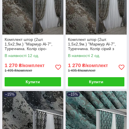
Комплект штор (2шт.
Комплект штор (2шт.
1,5х2,9м.) "Мармур Al-7",
1,5х2,9м.) "Мармур Al-7",
Туреччина. Колір сіро-
Туреччина. Колір сірий з
коричневий. Код 1470ш 33-
коричневим. Код 1467ш 33-
В наявності 12 од.
В наявності 2 од.
0326
0329
1 270
1 270
₴/комплект
₴/комплект
1 495 ₴/комплект
1 495 ₴/комплект
Купити
Купити
–15%
–15%