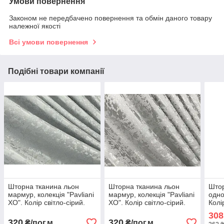
Умови повернення
Законом не передбачено повернення та обмін даного товару
належної якості
Всі умови повернення
Подібні товари компанії
Шторна тканина льон
Шторна тканина льон
Штор
мармур, колекція "Pavliani
мармур, колекція "Pavliani
одно
ХО". Колір світло-сірий.
ХО". Колір світло-сірий.
Колі
Код 1911ш
Код 1263ш
Код
308
320
320
₴/пог.м
₴/пог.м