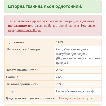
Шторна тканина льон однотонний.
Так як тканина відрізається по вашим замірах, то відправка
наложенним
платежем
, здійснюється тільки з мінімальною
передоплатою 250 грн.
Код тканини
1439ш
Ширина кожної штори
Потрібну вам ширину
вказуйте при покупці.
(Ширина набирается по длине
рулона.)
Висота кожної штори
2,8м.
Тканина
Льон.
Світлонепроникність
70%
Колір
Світло-бірюзовий, як на фото
Додаткові послуги по посланню→
Послуги та фурнітура