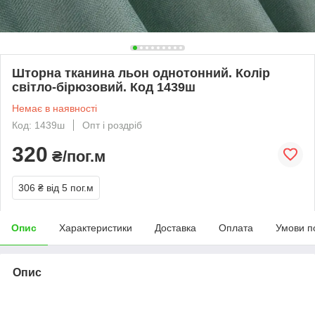
Шторна тканина льон однотонний. Колір
світло-бірюзовий. Код 1439ш
Немає в наявності
Код: 1439ш
Опт і роздріб
320
₴/пог.м
306 ₴
від 5 пог.м
Опис
Характеристики
Доставка
Оплата
Умови п
Опис