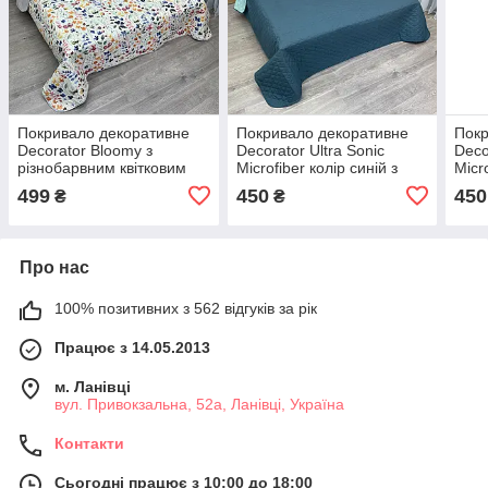
Покривало декоративне
Покривало декоративне
Покр
Decorator Bloomy з
Decorator Ultra Sonic
Deco
різнобарвним квітковим
Microfiber колір синій з
Micr
принтом
блакитним
рож
499
450
450
₴
₴
Про нас
100% позитивних з 562 відгуків за рік
Працює з 14.05.2013
м. Ланівці
вул. Привокзальна, 52а, Ланівці, Україна
Контакти
Сьогодні працює з 10:00 до 18:00