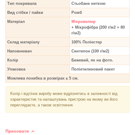
Тип п
окривала
Стьобане ниткою
Вид стібки / пайки
Ромб
Матеріал
Мікровелюр
+ Мікрофібра (200 г/м2 + 80
г/м2)
Склад матеріалу
100% Поліестер
Наповнювач
Синтепон (100 г/м2)
Колір
Бежевий, як на фото.
Упаковка
Поліетиленовий пакет
Можлива похибка в розмірах ± 5 см.
Колір і відтінок
виробу може відрізнятись в залежності від
характеристик та налаштувань пристрою на якому ви його
переглядаєте, а також освітлення.
Приховати