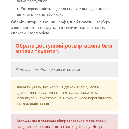
легко прасується;
Універсальність
– ідеальні для спальні, вітальні,
.
дитячої кімнати, або кухні
Оберіть штори з тканини софт, щоб надати інтер’єру
завершеного вигляду та наповнити оселю теплом,
спокоєм і гармонією.
Обрати доступний розмір можна біля
кнопки
"Купити"
.
Можлива похибка в розмірах до 3 см.
Зверніть увагу, що колір і відтінок
виробу може
відрізнятись в залежності від характеристик та
налаштувань пристрою на якому ви його переглядаєте,
а також освітлення
.
Наложеним платежем
відправляється
лише товар
стандартних розмірів, як в карточці товару. Якщо