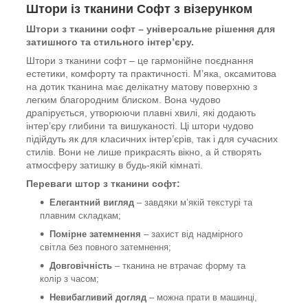
Штори із тканини Софт з візерунком
Штори з тканини софт – універсальне рішення для
затишного та стильного інтер’єру.
Штори з тканини софт – це гармонійне поєднання
естетики, комфорту та практичності. М’яка, оксамитова
на дотик тканина має делікатну матову поверхню з
легким благородним блиском. Вона чудово
драпірується, утворюючи плавні хвилі, які додають
інтер’єру глибини та вишуканості. Ці штори чудово
підійдуть як для класичних інтер’єрів, так і для сучасних
стилів. Вони не лише прикрасять вікно, а й створять
атмосферу затишку в будь-якій кімнаті.
Переваги штор з тканини софт:
Елегантний вигляд
– завдяки м’якій текстурі та
плавним складкам;
Помірне затемнення
– захист від надмірного
світла без повного затемнення;
Довговічність
– тканина не втрачає форму та
колір з часом;
Невибагливий догляд
– можна прати в машинці,