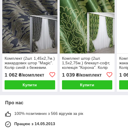
Комплект (2шт. 1,45х2,7м.)
Комплект штор (2шт.
Комп
жакардових штор "Magic".
1,5х2,75м.) блекаут-софт,
жака
Колір синій з бежевим.
колекція "Корона". Колір
Колі
Код 1612ш 33-0473
зелений з оливковим. Код
160
1 062
1 039
1 0
₴/комплект
₴/комплект
1279ш(А) 33-0116
Купити
Купити
Про нас
100% позитивних з 566 відгуків за рік
Працює з 14.05.2013