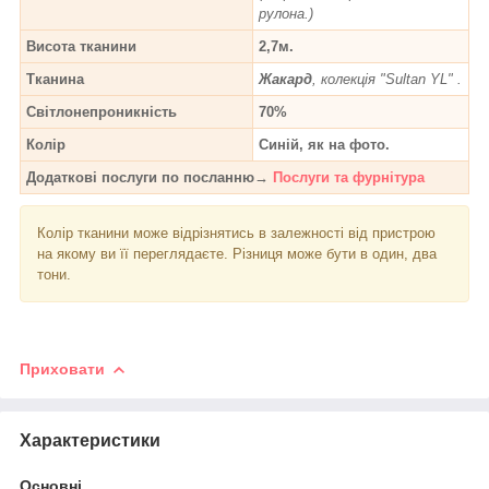
рулона.)
Висота тканини
2,7м.
Тканина
Жакард
, колекція "Sultan YL" .
Світлонепроникність
70%
Колір
Синій, як на фото.
Додаткові послуги по посланню→
Послуги та фурнітура
Колір тканини може відрізнятись в залежності від пристрою
на якому ви її переглядаєте. Різниця може бути в один, два
тони.
Приховати
Характеристики
Основні