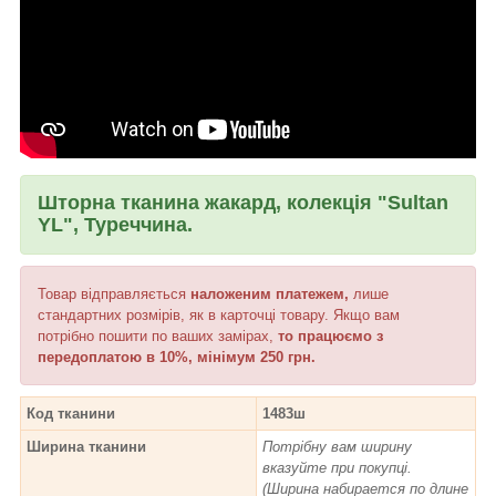
Шторна тканина жакард, колекція "Sultan
YL", Туреччина.
Товар відправляється
наложеним платежем,
лише
стандартних розмірів, як в карточці товару. Якщо вам
потрібно пошити по ваших замірах,
то працюємо з
передоплатою в 10%, мінімум 250 грн.
Код тканини
1483ш
Ширина тканини
Потрібну вам ширину
вказуйте при покупці.
(Ширина набирается по длине