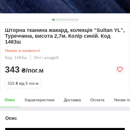
Шторна тканина жакард, колекція "Sultan YL",
Туреччина, висота 2,7м. Колір синій. Код
1483ш
Немає в наявності
Код: 1483ш
Опт і роздріб
343
₴/пог.м
315 ₴
від 5 пог.м
Опис
Характеристики
Доставка
Оплата
Умови п
Опис