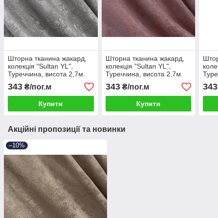
Шторна тканина жакард,
Шторна тканина жакард,
Штор
колекція "Sultan YL",
колекція "Sultan YL",
коле
Туреччина, висота 2,7м.
Туреччина, висота 2,7м.
Туре
Колір сірий. Код 1212ш
Колір малиново-сірий. Код
Колі
343
343
343
₴/пог.м
₴/пог.м
1209ш
120
Купити
Купити
Акційні пропозиції та новинки
–10%