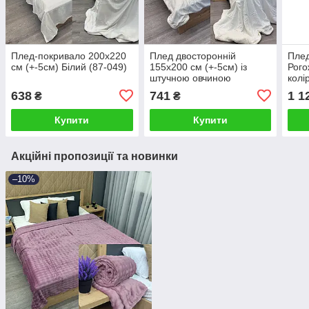
Плед-покривало 200х220
Плед двосторонній
Плед
см (+-5см) Білий (87-049)
155х200 см (+-5см) із
Рого
штучною овчиною
колі
Молочний (87-064)
638
741
1 1
₴
₴
Купити
Купити
Акційні пропозиції та новинки
–10%