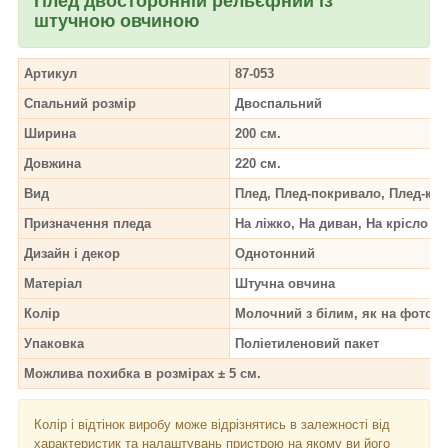
Плед двосторонній рельєфний із
штучною овчиною
Артикул
87-053
Спальний розмір
Двоспальний
Ширина
200 см.
Довжина
220 см.
Вид
Плед, Плед-покривало, Плед-ко
Призначення пледа
На ліжко, На диван, На крісло
Дизайн і декор
Однотонний
Матеріал
Штучна овчина
Колір
Молочний з білим, як на фото.
Упаковка
Поліетиленовий пакет
Можлива похибка в розмірах ± 5 см.
Колір і відтінок
виробу може відрізнятись в залежності від
характеристик та налаштувань пристрою на якому ви його