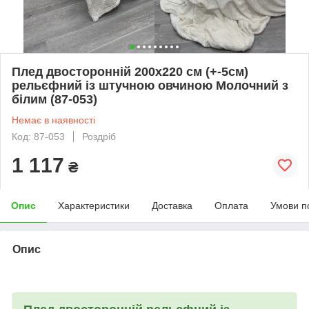
Плед двосторонній 200х220 см (+-5см)
рельєфний із штучною овчиною Молочний з
білим (87-053)
Немає в наявності
Код: 87-053
Роздріб
1 117
₴
Опис
Характеристики
Доставка
Оплата
Умови п
Опис