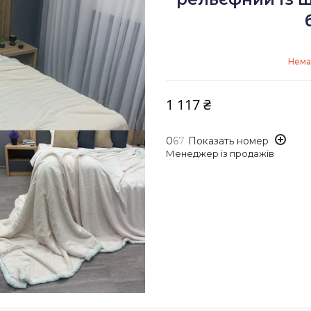
Нема
1 117 ₴
0
6
7
Показать номер
Менеджер із продажів