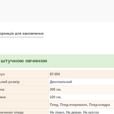
ормація для замовлення
з штучною овчиною
кул
87-054
ьний розмір
Двоспальний
на
200 см.
ина
220 см.
Плед, Плед-покривало, Плед-ковдра
начення пледа
На ліжко, На диван, На крісло