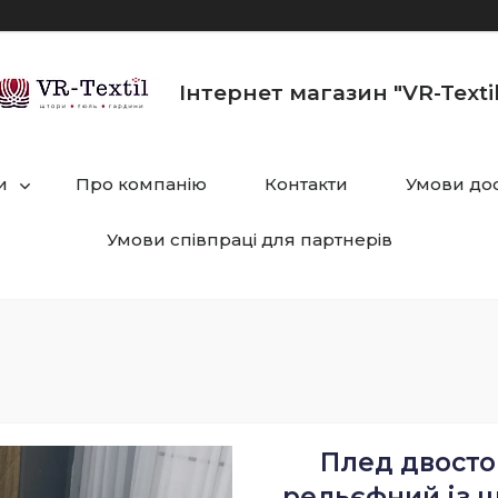
Інтернет магазин "VR-Textil
и
Про компанію
Контакти
Умови дос
Умови співпраці для партнерів
Плед двостор
рельєфний із 