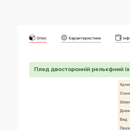
Опис
Характеристики
Інф
Плед двосторонній рельєфний і
Арти
Спал
Шири
Довж
Вид
Приз