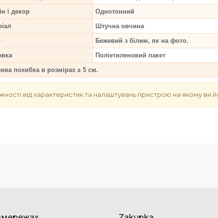
н і декор
Однотонний
ріал
Штучна овчина
р
Бежевий з білим, як на фото.
овка
Поліетиленовий пакет
ва похибка в розмірах ± 5 см.
жності від характеристик та налаштувань пристрою на якому ви й
цмережах
Zakupka