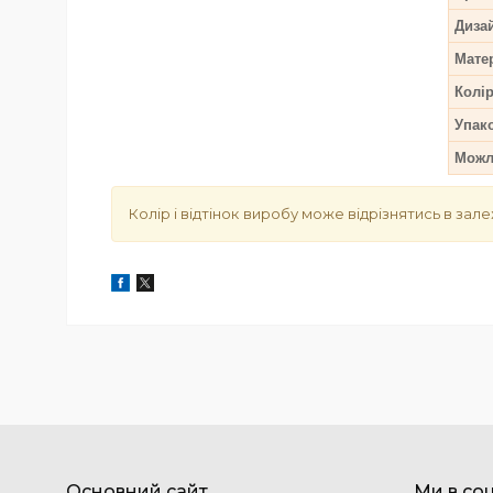
Дизай
Мате
Колі
Упак
Можли
Колір і відтінок
виробу може відрізнятись в зале
Основний сайт
Ми в со