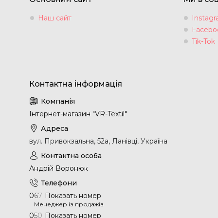
Наш сайт
Instag
Facebo
Tik-Tok
Інтернет-магазин "VR-Textil"
вул. Привокзальна, 52а, Ланівці, Україна
Андрій Воронюк
0
6
7
Показать номер
Менеджер із продажів
0
5
0
Показать номер