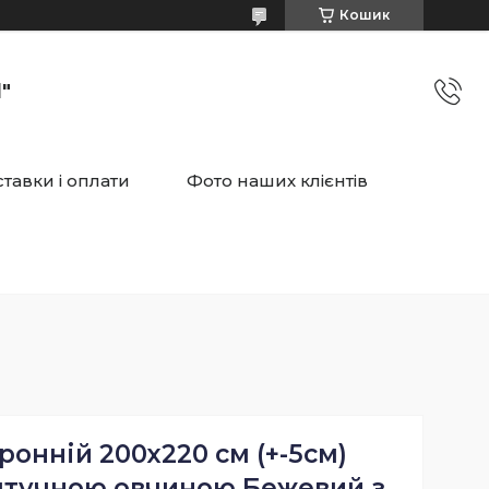
Кошик
"
тавки і оплати
Фото наших клієнтів
онній 200х220 см (+-5см)
штучною овчиною Бежевий з