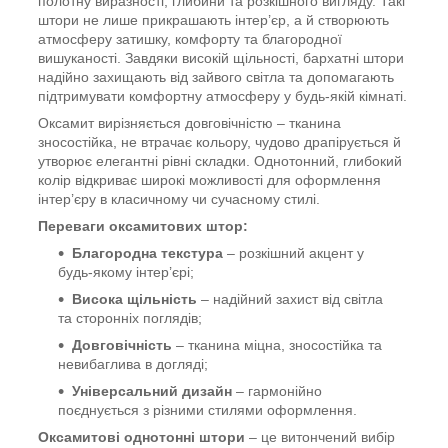
полотну виразності, глибини та розкішного вигляду. Такі
штори не лише прикрашають інтер’єр, а й створюють
атмосферу затишку, комфорту та благородної
вишуканості. Завдяки високій щільності, бархатні штори
надійно захищають від зайвого світла та допомагають
підтримувати комфортну атмосферу у будь-якій кімнаті.
Оксамит вирізняється довговічністю – тканина
зносостійка, не втрачає кольору, чудово драпірується й
утворює елегантні рівні складки. Однотонний, глибокий
колір відкриває широкі можливості для оформлення
інтер’єру в класичному чи сучасному стилі.
Переваги оксамитових штор:
Благородна текстура
– розкішний акцент у
будь-якому інтер’єрі;
Висока щільність
– надійний захист від світла
та сторонніх поглядів;
Довговічність
– тканина міцна, зносостійка та
невибаглива в догляді;
Універсальний дизайн
– гармонійно
поєднується з різними стилями оформлення.
Оксамитові однотонні штори
– це витончений вибір