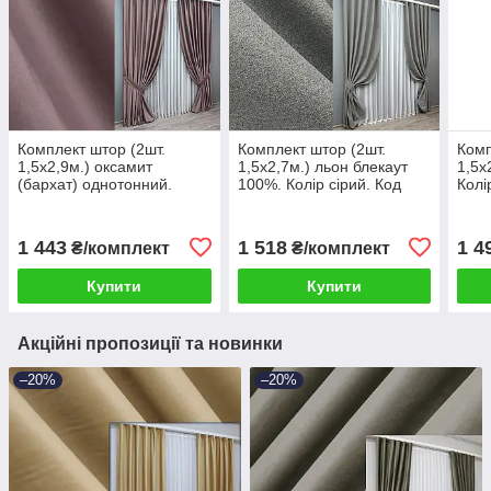
Комплект штор (2шт.
Комплект штор (2шт.
Комп
1,5х2,9м.) оксамит
1,5х2,7м.) льон блекаут
1,5х
(бархат) однотонний.
100%. Колір сірий. Код
Колі
Колір пудровий. Код
1821ш 33-0822
188
1556ш 33-0421
1 443
1 518
1 4
₴/комплект
₴/комплект
Купити
Купити
Акційні пропозиції та новинки
–20%
–20%