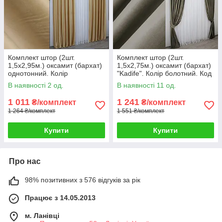
Комплект штор (2шт.
Комплект штор (2шт.
1,5х2,95м.) оксамит (бархат)
1,5х2,75м.) оксамит (бархат)
однотонний. Колір
"Kadife". Колір болотний. Код
золотистий. Код 1038ш 30-
1130ш 30-947
В наявності 2 од.
В наявності 11 од.
851
1 011
1 241
₴/комплект
₴/комплект
1 264 ₴/комплект
1 551 ₴/комплект
Купити
Купити
Про нас
98% позитивних з 576 відгуків за рік
Працює з 14.05.2013
м. Ланівці