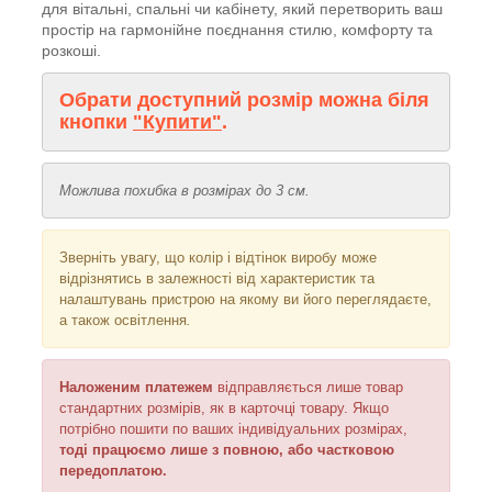
для вітальні, спальні чи кабінету, який перетворить ваш
простір на гармонійне поєднання стилю, комфорту та
розкоші.
Обрати доступний розмір можна біля
кнопки
"Купити"
.
Можлива похибка в розмірах до 3 см.
Зверніть увагу, що колір і відтінок
виробу може
відрізнятись в залежності від характеристик та
налаштувань пристрою на якому ви його переглядаєте,
а також освітлення
.
Наложеним платежем
відправляється
лише товар
стандартних розмірів, як в карточці товару. Якщо
потрібно пошити по ваших індивідуальних розмірах,
тоді працюємо лише з повною, або частковою
передоплатою.