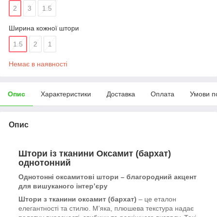
2
3
1.5
Ширина кожної штори
1.5
2
1
Немає в наявності
Опис
Характеристики
Доставка
Оплата
Умови п
Опис
Штори із тканини Оксамит (бархат)
однотонний
Однотонні оксамитові штори – благородний акцент
для вишуканого інтер’єру
Штори з тканини оксамит (бархат)
– це еталон
елегантності та стилю. М’яка, плюшева текстура надає