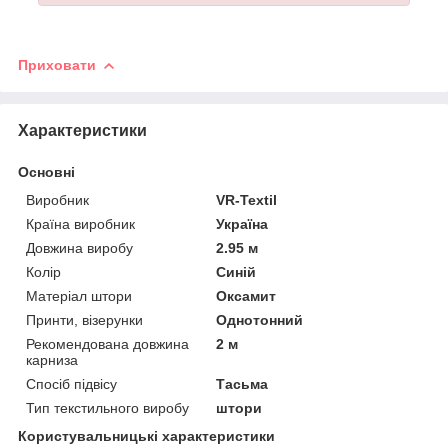
Приховати
Характеристики
Основні
Виробник
VR-Textil
Країна виробник
Україна
Довжина виробу
2.95 м
Колір
Синій
Матеріал штори
Оксамит
Принти, візерунки
Однотонний
Рекомендована довжина
2 м
карниза
Спосіб підвісу
Тасьма
Тип текстильного виробу
штори
Користувальницькі характеристики