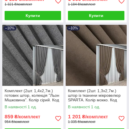
1 321 ₴/комплект
1 184 ₴/комплект
Купити
Купити
–10%
–10%
Комплект (2шт. 1,4х2,7м.)
Комплект (2шт. 1,3х2,7м.)
готових штор, колекція "Льон
штор із тканини мікровелюр
Мішковина". Колір сірий. Код
SPARTA. Колір мокко. Код
108ш 39-303
1036ш 39-773
В наявності 1 од.
В наявності 1 од.
859
1 201
₴/комплект
₴/комплект
954 ₴/комплект
1 335 ₴/комплект