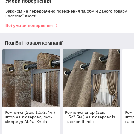
Умови повернення
Законом не передбачено повернення та обмін даного товару
належної якості
Всі умови повернення
Подібні товари компанії
Комплект (2шт. 1,5х2,7м.)
Комплект штор (2шт.
Комп
штор на люверсах, льон
1,5х2,5м.) на люверсах із
штор
«Мармур Al-9». Колір
тканини Шеніл
ткан
мідний з сірим. Код 1638ш
однотонний (блекаут).
Колі
37-0176
Колір світло-коричневий.
165