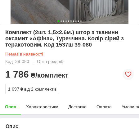
Комплект (2шт. 1,5х2,6м.) штор з тканини
оксамит «Афіна», Туреччина. Колір сірий з
теракотовим. Код 1537ш 39-080
Немає в наявності
Код: 39-080
Опт і роздріб
1 786
₴/комплект
1 697 ₴
від 2 комплектів
Опис
Характеристики
Доставка
Оплата
Умови п
Опис