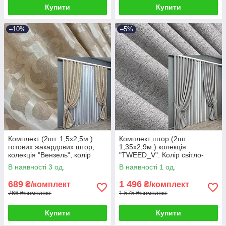
Купити
Купити
–10%
–5%
Комплект (2шт. 1,5х2,5м.)
Комплект штор (2шт.
готових жакардових штор,
1,35х2,9м.) колекція
колекція "Вензель", колір
"TWEED_V". Колір світло-
бежевий. Код 416ш 39-245
сірий. Код 1913ш 39-0004
В наявності 3 од.
В наявності 1 од.
689
1 496
₴/комплект
₴/комплект
766 ₴/комплект
1 575 ₴/комплект
Купити
Купити