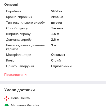
Основні
Виробник
VR-Textil
Країна виробник
Україна
Тип текстильного виробу
штори
Спосіб підвісу
Тасьма
Ширина виробу
1.5 м
Довжина виробу
2.6 м
Рекомендована довжина
3 м
карниза
Матеріал штори
Оксамит
Колір
Сірий
Принти, візерунки
Однотонний
Приховати
Умови доставки
Нова Пошта
Магазини Rozetka