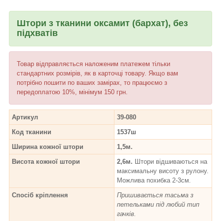
Штори з тканини оксамит (бархат), без
підхватів
Товар відправляється наложеним платежем тільки
стандартних розмірів, як в карточці товару. Якщо вам
потрібно пошити по ваших замірах, то працюємо з
передоплатою 10%, мінімум 150 грн.
Артикул
39-080
Код тканини
1537ш
Ширина кожної штори
1,5м.
Висота кожної штори
2,6м.
Штори відшиваються на
максимальну висоту з рулону.
Можлива похибка 2-3см.
Спосіб кріплення
Пришивається тасьма з
петельками під любий тип
гачків.