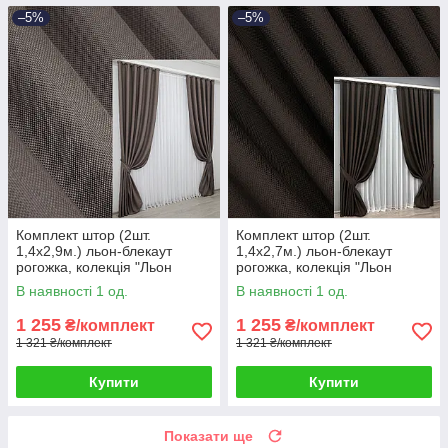
–5%
–5%
Комплект штор (2шт.
Комплект штор (2шт.
1,4х2,9м.) льон-блекаут
1,4х2,7м.) льон-блекаут
рогожка, колекція "Льон
рогожка, колекція "Льон
Мішковина". Колір сіро-
Мішковина". Колір венге. Код
В наявності 1 од.
В наявності 1 од.
коричневий. Код 1160ш 39-
1180ш 39-173
594
1 255
1 255
₴/комплект
₴/комплект
1 321 ₴/комплект
1 321 ₴/комплект
Купити
Купити
Показати ще