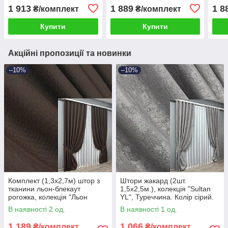
Код 1906ш 37-0297
1 913
1 889
1 8
₴/комплект
₴/комплект
Купити
Купити
Акційні пропозиції та новинки
–10%
–10%
Комплект (1,3х2,7м) штор з
Штори жакард (2шт.
тканини льон-блекаут
1,5х2,5м.), колекція "Sultan
рогожка, колекція "Льон
YL", Туреччина. Колір сірий.
Мішковина". Колір венге. Код
Код 1212ш 39-704
В наявності 2 од.
В наявності 1 од.
291ш 39-074
1 189
1 066
₴/комплект
₴/комплект