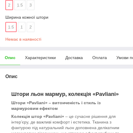
2
1.5
3
Ширина кожної штори
1.5
1
2
Немає в наявності
Опис
Характеристики
Доставка
Оплата
Умови п
Опис
Штори льон мармур, колекція «Pavliani»
Штори «Pavliani» – витонченість і стиль із
мармуровим ефектом
Колекція штор «Pavliani»
– це сучасне рішення для
інтер’єру, де важливі комфорт і естетика. Тканина з
фактурою під натуральний льон доповнена делікатним