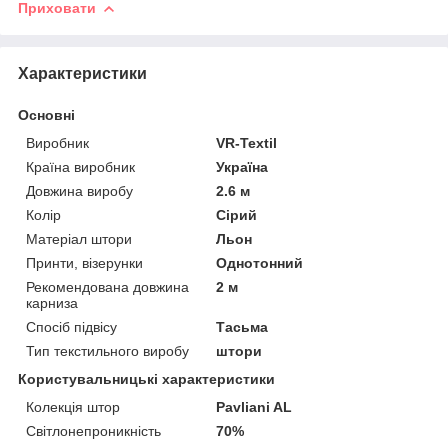
Приховати
Характеристики
Основні
Виробник
VR-Textil
Країна виробник
Україна
Довжина виробу
2.6 м
Колір
Сірий
Матеріал штори
Льон
Принти, візерунки
Однотонний
Рекомендована довжина
2 м
карниза
Спосіб підвісу
Тасьма
Тип текстильного виробу
штори
Користувальницькі характеристики
Колекція штор
Pavliani AL
Світлонепроникність
70%