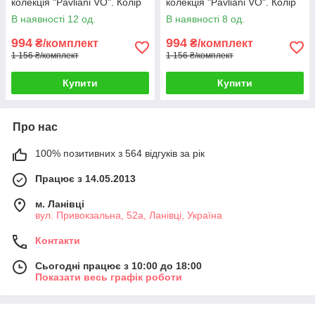
колекція "Pavliani VO". Колір
колекція "Pavliani VO". Колір
айворі. Код 1713ш 33-0613
світло-пудровий. Код 1715ш
В наявності 12 од.
В наявності 8 од.
33-0615
994
994
₴/комплект
₴/комплект
1 156 ₴/комплект
1 156 ₴/комплект
Купити
Купити
Про нас
100% позитивних з 564 відгуків за рік
Працює з 14.05.2013
м. Ланівці
вул. Привокзальна, 52а, Ланівці, Україна
Контакти
Сьогодні працює з 10:00 до 18:00
Показати весь графік роботи