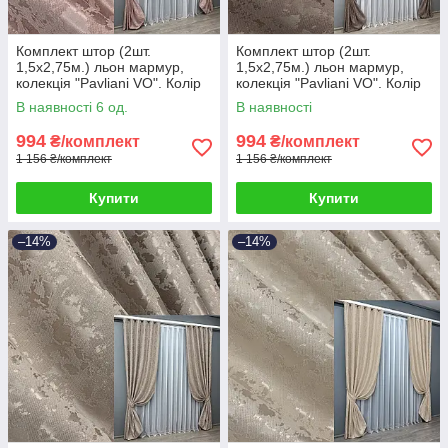
Комплект штор (2шт.
Комплект штор (2шт.
1,5х2,75м.) льон мармур,
1,5х2,75м.) льон мармур,
колекція "Pavliani VO". Колір
колекція "Pavliani VO". Колір
пудровий. Код 1716ш 33-
какао. Код 1718ш 33-0618
В наявності 6 од.
В наявності
0616
994
994
₴/комплект
₴/комплект
1 156 ₴/комплект
1 156 ₴/комплект
Купити
Купити
–14%
–14%