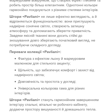
мармуровим візерунком, що створює ефект глибини та
робить простір більш елегантним. Однотонні кольори
гармонійно поєднуються з різними стилями інтер’єрів.
Штори «Pavliani»
не лише ефектно виглядають, а й
відрізняються функціональністю: вони приглушують
надмірне сонячне світло, створюють затишну
атмосферу та допомагають зберегти приватність.
Завдяки якісній тканині вони досить стійкі до
зношування довго зберігають початковий вигляд, не
потребуючи складного догляду.
Переваги колекції «Pavliani»:
Фактура з ефектом льону й мармуровим
малюнком для стильного акценту;
Щільність, що забезпечує комфорт і захист від
надмірного світла;
Довговічність та простота у догляді;
Універсальна кольорова гама для різних
інтер’єрів.
Штори «Pavliani»
стануть гармонійним завершенням
інтер’єру спальні, вітальні чи робочого кабінету,
додаючи простору вишуканості й домашнього тепла.