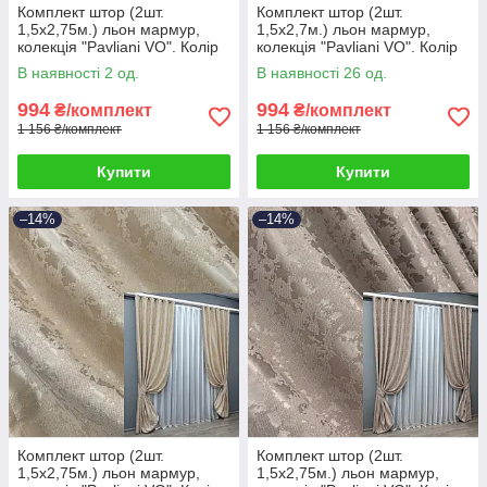
Комплект штор (2шт.
Комплект штор (2шт.
1,5х2,75м.) льон мармур,
1,5х2,7м.) льон мармур,
колекція "Pavliani VO". Колір
колекція "Pavliani VO". Колір
сіро-бежевий. Код 1717ш 33-
бежевий. Код 1767ш 33-0723
В наявності 2 од.
В наявності 26 од.
0617
994
994
₴/комплект
₴/комплект
1 156 ₴/комплект
1 156 ₴/комплект
Купити
Купити
–14%
–14%
Комплект штор (2шт.
Комплект штор (2шт.
1,5х2,75м.) льон мармур,
1,5х2,75м.) льон мармур,