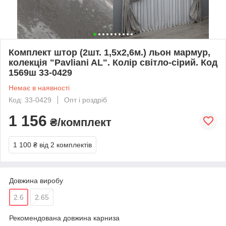
Комплект штор (2шт. 1,5х2,6м.) льон мармур,
колекція "Pavliani AL". Колір світло-сірий. Код
1569ш 33-0429
Немає в наявності
Код: 33-0429
Опт і роздріб
1 156
₴/комплект
1 100 ₴
від 2 комплектів
Довжина виробу
2.6
2.65
Рекомендована довжина карниза