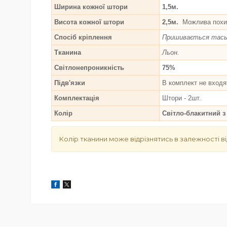
Ширина кожної штори
1,5м.
Висота кожної штори
2,5м.
Можлива похиб
Спосіб кріплення
Пришивається тасьма
Тканина
Льон.
Світлонепроникність
75%
Підв'язки
В комплект не входя
Комплектація
Штори - 2шт.
Колір
Світло-блакитний з
Колір тканини може відрізнятись в залежності ві