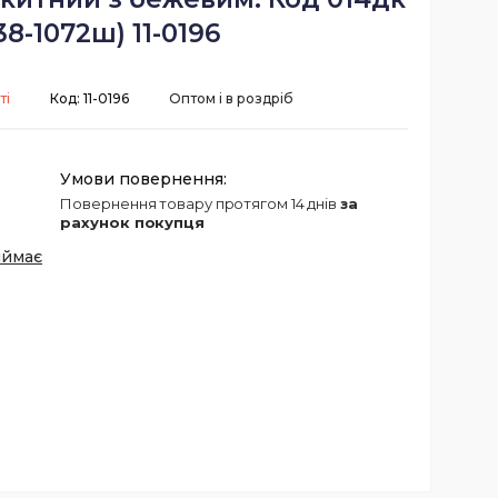
38-1072ш) 11-0196
ті
Код:
11-0196
Оптом і в роздріб
повернення товару протягом 14 днів
за
рахунок покупця
иймає