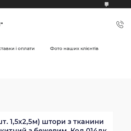
"
тавки і оплати
Фото наших клієнтів
т. 1,5х2,5м) штори з тканини
акитний з бежевим. Код 014дк