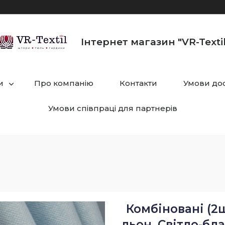
Інтернет магазин "VR-Textil
и
Про компанію
Контакти
Умови дос
Умови співпраці для партнерів
Комбіновані (2ш
льон. Світло-бл