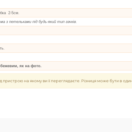
ка 2-5см.
 з петельками під будь-який тип гачків.
ть.
 бежевим, як на фото.
д пристрою на якому ви її переглядаєте. Різниця може бути в один