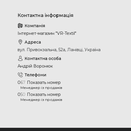
Інтернет-магазин "VR-Textil"
вул. Привокзальна, 52а, Ланівці, Україна
Андрій Воронюк
0
6
7
Показать номер
Менеджер із продажів
0
5
0
Показать номер
Менеджер із продажів