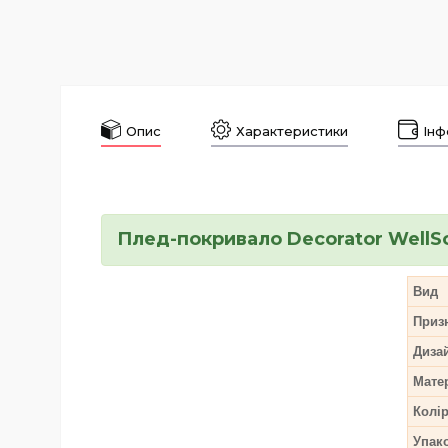
Опис
Характеристики
Інф
Плед-покривало Decorator WellS
Вид
Приз
Дизай
Мате
Колі
Упак