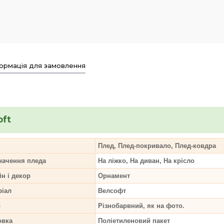
ормація для замовлення
oft
Плед, Плед-покривало, Плед-ковдра
начення пледа
На ліжко, На диван, На крісло
н і декор
Орнамент
ріал
Велсофт
р
Різнобарвний, як на фото.
овка
Поліетиленовий пакет