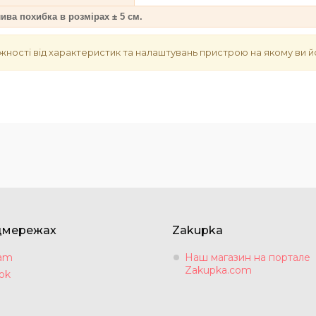
ва похибка в розмірах ± 5 см.
жності від характеристик та налаштувань пристрою на якому ви й
цмережах
Zakupka
ram
Наш магазин на портале
Zakupka.com
ok