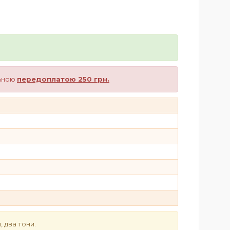
льною
передоплатою 250 грн.
, два тони.