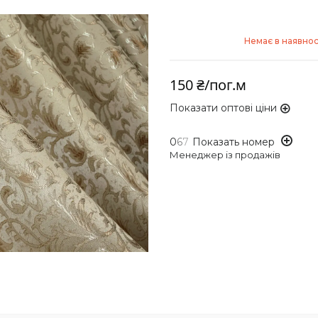
Немає в наявнос
150 ₴/пог.м
Показати оптові ціни
0
6
7
Показать номер
Менеджер із продажів