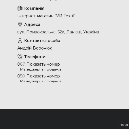
Інтернет-магазин "VR-Textil"
вул. Привокзальна, 52а, Ланівці, Україна
Андрій Воронюк
0
6
7
Показать номер
Менеджер із продажів
0
5
0
Показать номер
Менеджер із продажів