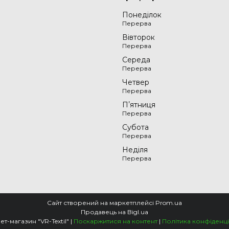
Понеділок
Вівторок
Середа
Четвер
Пʼятниця
Субота
Неділя
Сайт створений на маркетплейсі
Prom.ua
Продавець на Bigl.ua
Інтернет-магазин "VR-Textil" |
Поскаржитися на контент
|
Політика конфіденці