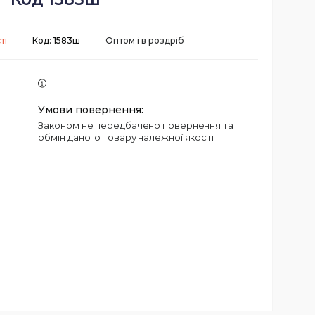
ті
Код:
1583ш
Оптом і в роздріб
Законом не передбачено повернення та
обмін даного товару належної якості