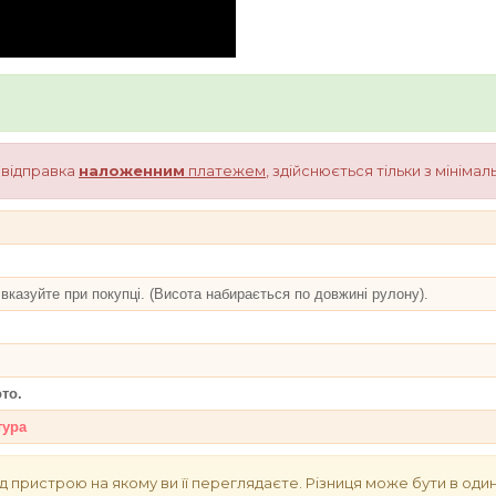
о відправка
наложенним
платежем
, здійснюється тільки з мініма
вказуйте при покупці. (Висота набирається по довжині рулону).
то.
тура
д пристрою на якому ви її переглядаєте. Різниця може бути в один