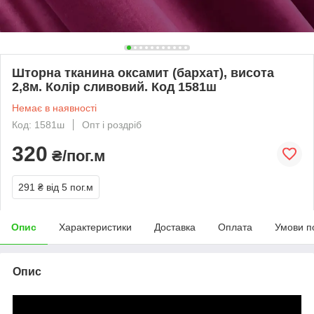
Шторна тканина оксамит (бархат), висота
2,8м. Колір сливовий. Код 1581ш
Немає в наявності
Код: 1581ш
Опт і роздріб
320
₴/пог.м
291 ₴
від 5 пог.м
Опис
Характеристики
Доставка
Оплата
Умови п
Опис