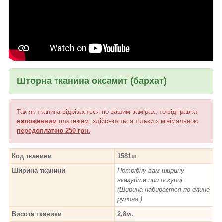
Шторна тканина оксамит (бархат)
Так як тканина відрізається по вашим замірах, то відправка
наложенним
платежем
, здійснюється тільки з мінімальною
передоплатою 250 грн.
Код тканини
1581ш
Ширина тканини
Потрібну вам ширину
вказуйте при покупці.
(Ширина набирается по длине
рулона.)
Висота тканини
2,8м.