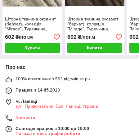
Шторна тканина оксамит
Шторна тканина оксамит
Штор
(бархат), колекція
(бархат), колекція
(бар
"Mirage", Туреччина,
"Mirage", Туреччина,
"Mir
висота 2,8м. Колір
висота 2,8м. Колір
висо
602
602
602
₴/пог.м
₴/пог.м
бежевий. Код 2032ш
шоколадний. Код 2034ш
кара
Купити
Купити
Про нас
100% позитивних з 562 відгуків за рік
Працює з 14.05.2013
м. Ланівці
вул. Привокзальна, 52а, Ланівці, Україна
Контакти
Сьогодні працює з 10:00 до 18:00
Показати весь графік роботи