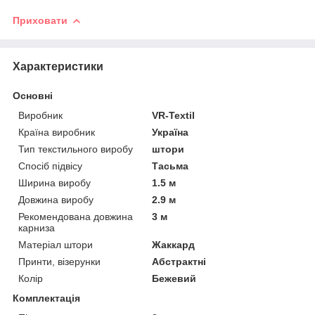
Приховати
Характеристики
Основні
Виробник
VR-Textil
Країна виробник
Україна
Тип текстильного виробу
штори
Спосіб підвісу
Тасьма
Ширина виробу
1.5 м
Довжина виробу
2.9 м
Рекомендована довжина
3 м
карниза
Матеріал штори
Жаккард
Принти, візерунки
Абстрактні
Колір
Бежевий
Комплектація