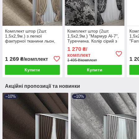
Комплект штор (2шт.
Комплект штор (2шт.
Комп
1,5х2,9м.) з легкої
1,5х2,9м.) "Мармур Al-7",
1,5х
фактурної тканини льон,
Туреччина. Колір сірий з
"Fan
колекція “ALORA-TON”.
чорним. Код 1464ш 33-
шоко
1 270
₴/
Колір капучино. Код
0327
Код 
комплект
1876ш 33-0842
1 269
1 2
₴/комплект
1 495 ₴/комплект
Купити
Купити
Акційні пропозиції та новинки
–10%
–10%