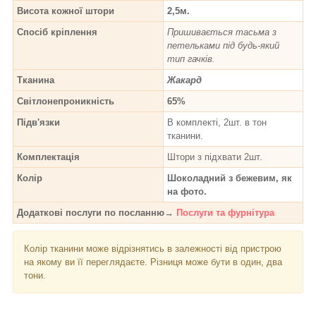
Висота кожної штори
2,5м.
Спосіб кріплення
Пришивається тасьма з
петельками під будь-який
тип гачків.
Тканина
Жакард
Світлонепроникність
65%
Підв'язки
В комплекті, 2шт. в тон
тканини.
Комплектація
Штори з підхвати 2шт.
Колір
Шоколадний з бежевим, як
на фото.
Додаткові послуги по посланню→
Послуги та фурнітура
Колір тканини може відрізнятись в залежності від пристрою
на якому ви її переглядаєте. Різниця може бути в один, два
тони.