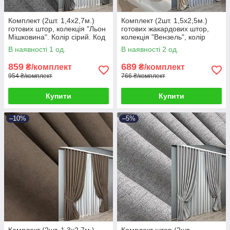
Комплект (2шт. 1,4х2,7м.)
Комплект (2шт. 1,5х2,5м.)
готових штор, колекція "Льон
готових жакардових штор,
Мішковина". Колір сірий. Код
колекція "Вензель", колір
108ш 39-303
бежевий. Код 416ш 39-245
В наявності 1 од.
В наявності 2 од.
859
689
₴/комплект
₴/комплект
954 ₴/комплект
766 ₴/комплект
Купити
Купити
–10%
–5%
Комплект (2шт. 1,3х2,7м.)
Комплект штор (2шт.