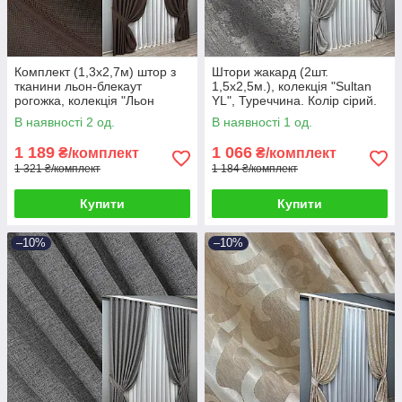
Комплект (1,3х2,7м) штор з
Штори жакард (2шт.
тканини льон-блекаут
1,5х2,5м.), колекція "Sultan
рогожка, колекція "Льон
YL", Туреччина. Колір сірий.
Мішковина". Колір венге. Код
Код 1212ш 39-704
В наявності 2 од.
В наявності 1 од.
291ш 39-074
1 189
1 066
₴/комплект
₴/комплект
1 321 ₴/комплект
1 184 ₴/комплект
Купити
Купити
–10%
–10%