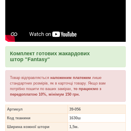
Комплект готових жакардових
штор "Fantasy"
Товар відправляється
наложеним платежем
лише
стандартних розмірів, як в карточці товару. Якщо вам
потрібно пошити по ваших замірах,
то працюємо з
передоплатою 10%, мінімум 150 грн.
Артикул
39-056
Код тканини
1630ш
Ширина кожної штори
1,5м.