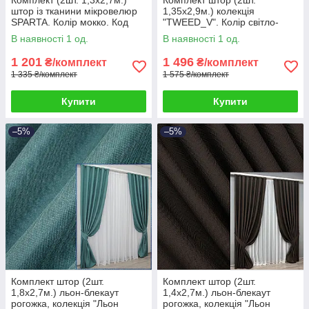
штор із тканини мікровелюр
1,35х2,9м.) колекція
SPARTA. Колір мокко. Код
"TWEED_V". Колір світло-
1036ш 39-773
сірий. Код 1913ш 39-0004
В наявності 1 од.
В наявності 1 од.
1 201
1 496
₴/комплект
₴/комплект
1 335 ₴/комплект
1 575 ₴/комплект
Купити
Купити
–5%
–5%
Комплект штор (2шт.
Комплект штор (2шт.
1,8х2,7м.) льон-блекаут
1,4х2,7м.) льон-блекаут
рогожка, колекція "Льон
рогожка, колекція "Льон