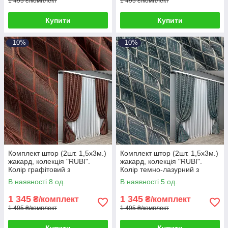
1 495 ₴/комплект
1 495 ₴/комплект
Купити
Купити
–10%
–10%
Комплект штор (2шт. 1,5х3м.)
Комплект штор (2шт. 1,5х3м.)
жакард, колекція "RUBI".
жакард, колекція "RUBI".
Колір графітовий з
Колір темно-лазурний з
теракотовим. Код 1762ш 33-
молочним. Код 1761ш 33-
В наявності 8 од.
В наявності 5 од.
0717
0721
1 345
1 345
₴/комплект
₴/комплект
1 495 ₴/комплект
1 495 ₴/комплект
Купити
Купити