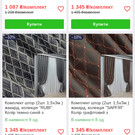
1 087
1 345
₴/комплект
₴/комплект
1 208 ₴/комплект
1 495 ₴/комплект
Купити
Купити
–10%
–10%
Комплект штор (2шт. 1,5х3м.)
Комплект штор (2шт. 1,5х3м.)
жакард, колекція "RUBI".
жакард, колекція "SAPFIR".
Колір темно-синій з
Колір графітовий з
молочним. Код 1758ш 33-
теракотовим. Код 1752ш 33-
В наявності 9 од.
В наявності 8 од.
0716
0718
1 345
1 345
₴/комплект
₴/комплект