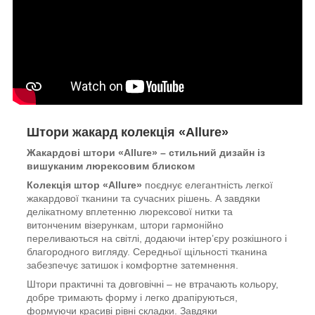
Штори жакард колекція «Allure»
Жакардові штори «Allure» – стильний дизайн із
вишуканим люрексовим блиском
Колекція штор «Allure»
поєднує елегантність легкої
жакардової тканини та сучасних рішень. А завдяки
делікатному вплетенню люрексової нитки та
витонченим візерункам, штори гармонійно
переливаються на світлі, додаючи інтер’єру розкішного і
благородного вигляду. Середньої щільності тканина
забезпечує затишок і комфортне затемнення.
Штори практичні та довговічні – не втрачають кольору,
добре тримають форму і легко драпіруються,
формуючи красиві рівні складки. Завдяки