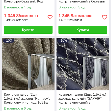
Колір сіро-бежевий. Код
Колір темно-синій з бежевим.
1760ш 33-0719
Код 1759ш 33-0720
В наявності 4 од.
В наявності 5 од.
1 345
1 345
₴/комплект
₴/комплект
1 495 ₴/комплект
1 495 ₴/комплект
Купити
Купити
–10%
–10%
Комплект штор (2шт.
Комплект штор (2шт. 1,5х3м.)
1,5х2,9м.) жакард "Fantasy".
жакард, колекція "SAPFIR".
Колір капучино. Код 1631ш
Колір темно-синій з
33-0535
молочним. Код 1751ш 33-
В наявності 6 од.
В наявності 5 од.
0715