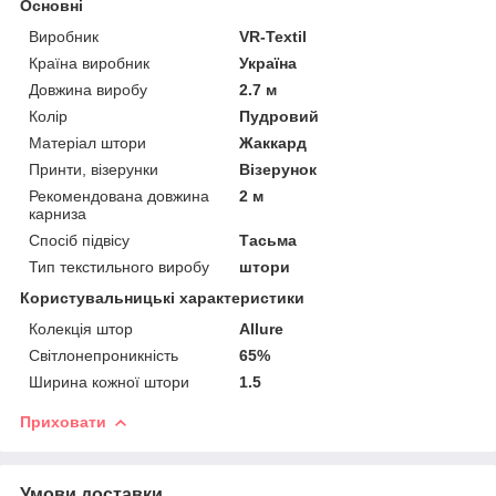
Основні
Виробник
VR-Textil
Країна виробник
Україна
Довжина виробу
2.7 м
Колір
Пудровий
Матеріал штори
Жаккард
Принти, візерунки
Візерунок
Рекомендована довжина
2 м
карниза
Спосіб підвісу
Тасьма
Тип текстильного виробу
штори
Користувальницькі характеристики
Колекція штор
Allure
Світлонепроникність
65%
Ширина кожної штори
1.5
Приховати
Умови доставки