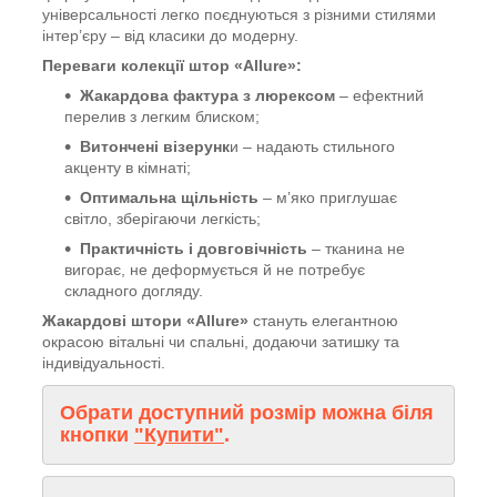
універсальності легко поєднуються з різними стилями
інтер’єру – від класики до модерну.
Переваги колекції штор «Allure»:
Жакардова фактура з люрексом
– ефектний
перелив з легким блиском;
Витончені візерунк
и – надають стильного
акценту в кімнаті;
Оптимальна щільність
– м’яко приглушає
світло, зберігаючи легкість;
Практичність і довговічність
– тканина не
вигорає, не деформується й не потребує
складного догляду.
Жакардові штори «Allure»
стануть елегантною
окрасою вітальні чи спальні, додаючи затишку та
індивідуальності.
Обрати доступний розмір можна біля
кнопки
"Купити"
.