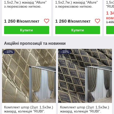
1,5х2,7м.) жакард "Allure"
1,5х2,7м.) жакард "Allure"
1,5х
з люрексовою ниткою.
з люрексовою ниткою.
"RUB
Колір сірий з чорним. Код
Колір сірий з блакитним.
з бе
1 3
1619ш 33-0486
Код 1616ш 33-0489
072
ком
1 260
1 260
₴/комплект
₴/комплект
1 495
Купити
Купити
Акційні пропозиції та новинки
–10%
–10%
Комплект штор (2шт. 1,5х3м.)
Комплект штор (2шт. 1,5х3м.)
жакард, колекція "RUBI".
жакард, колекція "RUBI".