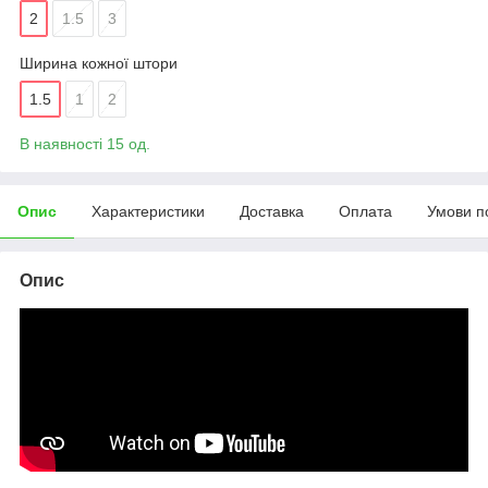
2
1.5
3
Ширина кожної штори
1.5
1
2
В наявності 15 од.
Опис
Характеристики
Доставка
Оплата
Умови п
Опис