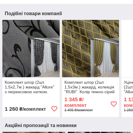
Подібні товари компанії
Комплект штор (2шт.
Комплект штор (2шт.
Уцін
1,5х2,7м.) жакард "Allure"
1,5х3м.) жакард, колекція
(2шт
з люрексовою ниткою.
"RUBI". Колір темно-сірий
"All
Колір сірий з чорним. Код
з золотистим. Код 1757ш
нитк
1 345
1 1
₴/
1619ш 33-0486
33-0722
чорн
комплект
ком
263
1 260
₴/комплект
1 495 ₴/комплект
1 260
Акційні пропозиції та новинки