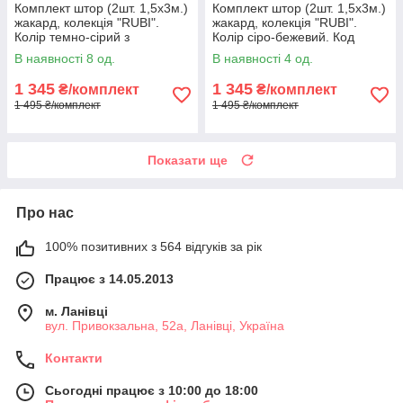
Комплект штор (2шт. 1,5х3м.)
Комплект штор (2шт. 1,5х3м.)
жакард, колекція "RUBI".
жакард, колекція "RUBI".
Колір темно-сірий з
Колір сіро-бежевий. Код
золотистим. Код 1757ш 33-
1760ш 33-0719
В наявності 8 од.
В наявності 4 од.
0722
1 345
1 345
₴/комплект
₴/комплект
1 495 ₴/комплект
1 495 ₴/комплект
Показати ще
Про нас
100% позитивних з 564 відгуків за рік
Працює з 14.05.2013
м. Ланівці
вул. Привокзальна, 52а, Ланівці, Україна
Контакти
Сьогодні працює з 10:00 до 18:00