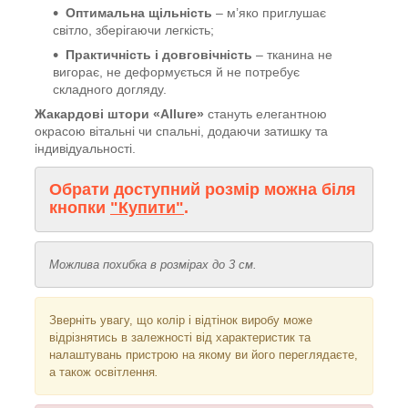
Оптимальна щільність
– м’яко приглушає
світло, зберігаючи легкість;
Практичність і довговічність
– тканина не
вигорає, не деформується й не потребує
складного догляду.
Жакардові штори «Allure»
стануть елегантною
окрасою вітальні чи спальні, додаючи затишку та
індивідуальності.
Обрати доступний розмір можна біля
кнопки
"Купити"
.
Можлива похибка в розмірах до 3 см.
Зверніть увагу, що колір і відтінок
виробу може
відрізнятись в залежності від характеристик та
налаштувань пристрою на якому ви його переглядаєте,
а також освітлення
.