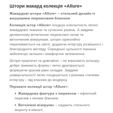
Штори жакард колекція «Allure»
Жакардові штори «Allure» – стильний дизайн із
вишуканим люрексовим блиском
Колекція штор «Allure»
поєднує елегантність легкої
жакардової тканини та сучасних рішень. А завдяки
делікатному вплетенню люрексової нитки та
витонченим візерункам, штори гармонійно
переливаються на світлі, додаючи інтер’єру розкішного і
благородного вигляду. Середньої щільності тканина
забезпечує затишок і комфортне затемнення.
Штори практичні та довговічні – не втрачають кольору,
добре тримають форму і легко драпіруються,
формуючи красиві рівні складки. Завдяки
універсальності легко поєднуються з різними стилями
інтер’єру – від класики до модерну.
Переваги колекції штор «Allure»:
Жакардова фактура з люрексом
– ефектний
перелив з легким блиском;
Витончені візерунк
и – надають стильного
акценту в кімнаті;