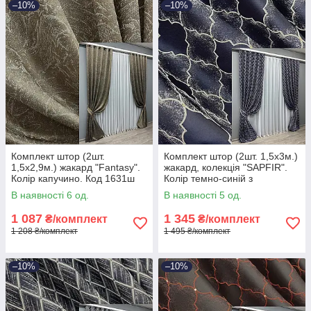
–10%
–10%
Комплект штор (2шт.
Комплект штор (2шт. 1,5х3м.)
1,5х2,9м.) жакард "Fantasy".
жакард, колекція "SAPFIR".
Колір капучино. Код 1631ш
Колір темно-синій з
33-0535
молочним. Код 1751ш 33-
В наявності 6 од.
В наявності 5 од.
0715
1 087
1 345
₴/комплект
₴/комплект
1 208 ₴/комплект
1 495 ₴/комплект
–10%
–10%