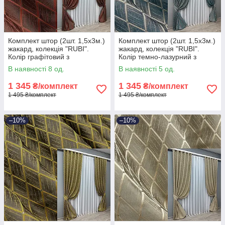
Комплект штор (2шт. 1,5х3м.)
Комплект штор (2шт. 1,5х3м.)
жакард, колекція "RUBI".
жакард, колекція "RUBI".
Колір графітовий з
Колір темно-лазурний з
теракотовим. Код 1762ш 33-
молочним. Код 1761ш 33-
В наявності 8 од.
В наявності 5 од.
0717
0721
1 345
1 345
₴/комплект
₴/комплект
1 495 ₴/комплект
1 495 ₴/комплект
–10%
–10%