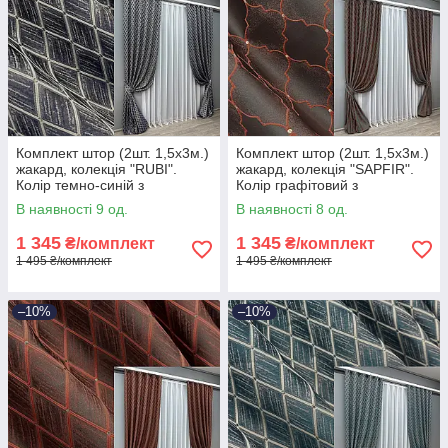
Комплект штор (2шт. 1,5х3м.)
Комплект штор (2шт. 1,5х3м.)
жакард, колекція "RUBI".
жакард, колекція "SAPFIR".
Колір темно-синій з
Колір графітовий з
молочним. Код 1758ш 33-
теракотовим. Код 1752ш 33-
В наявності 9 од.
В наявності 8 од.
0716
0718
1 345
1 345
₴/комплект
₴/комплект
1 495 ₴/комплект
1 495 ₴/комплект
–10%
–10%