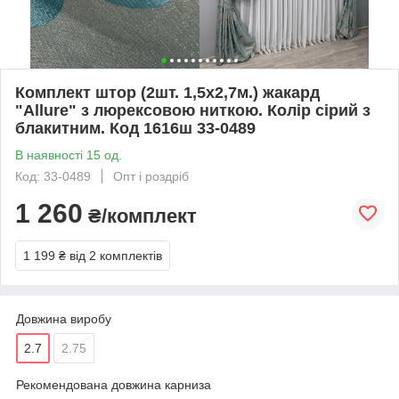
Комплект штор (2шт. 1,5х2,7м.) жакард
"Allure" з люрексовою ниткою. Колір сірий з
блакитним. Код 1616ш 33-0489
В наявності 15 од.
Код: 33-0489
Опт і роздріб
1 260
₴/комплект
1 199 ₴
від 2 комплектів
Довжина виробу
2.7
2.75
Рекомендована довжина карниза